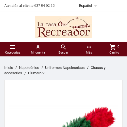

Atención al cliente 627 94 02 16
Español



more_horiz
shopping_cart
0
Categorías
Mi cuenta
Buscar
Más
Carrito
Inicio
Napoleónico
Uniformes Napoleonicos
Chacós y
accesorios
Plumero VI