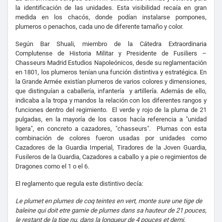
la identificación de las unidades. Esta visibilidad recaía en gran
medida en los chacós, donde podían instalarse pompones,
plumeros o penachos, cada uno de diferente tamaño y color.
Según Bar Shuali, miembro de la Cátedra Extraordinaria
Complutense de Historia Militar y Presidente de Fusiliers –
Chasseurs Madrid Estudios Napoleónicos, desde su reglamentación
en 1801, los plumeros tenían una función distintiva y estratégica. En
la Grande Armée existían plumeros de varios colores y dimensiones,
que distinguían a caballería, infantería
y artillería. Además de ello,
indicaba a la tropa y mandos la relación con los diferentes rangos y
funciones dentro del regimiento.
El verde y rojo de la pluma de 21
pulgadas, en la mayoría de los casos hacía referencia a "unidad
ligera", en concreto a cazadores, "chasseurs".
Plumas con esta
combinación de colores fueron usadas por unidades como
Cazadores de la Guardia Imperial, Tiradores de la Joven Guardia,
Fusileros de la Guardia, Cazadores a caballo y a pie o regimientos de
Dragones como el 1 o el 6.
El reglamento que regula este distintivo decía:
Le plumet en plumes de coq teintes en vert, monte sure une tige de
baleine qui doit etre garnie de plumes dans sa hauteur de 21 pouces,
le restant de la tige nu, dans la longueur de 4 pouces et demi,