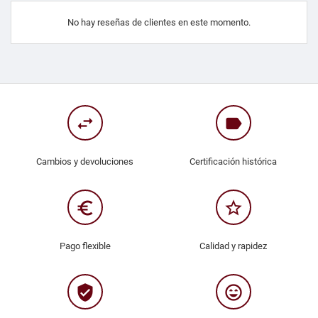
No hay reseñas de clientes en este momento.
swap_horiz
label
Cambios y devoluciones
Certificación histórica
euro_symbol
star_border
Pago flexible
Calidad y rapidez
verified_user
sentiment_very_satisfied