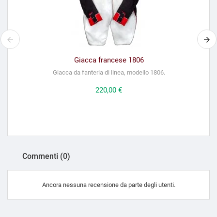
Giacca francese 1806
Giacca da fanteria di linea, modello 1806.
Prezzo
220,00 €
Commenti (0)
Ancora nessuna recensione da parte degli utenti.