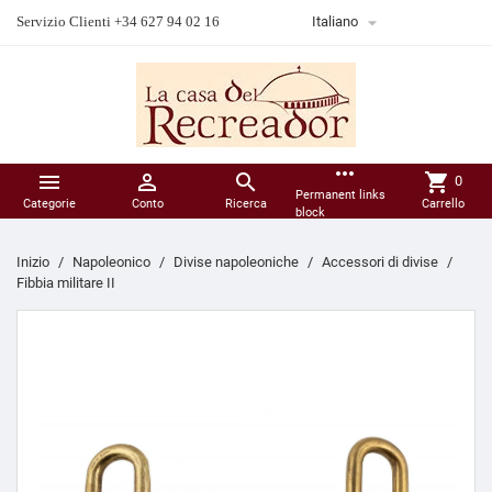

Servizio Clienti +34 627 94 02 16
Italiano
more_horiz



shopping_cart
0
Permanent links
Categorie
Conto
Ricerca
Carrello
block
Inizio
Napoleonico
Divise napoleoniche
Accessori di divise
Fibbia militare II