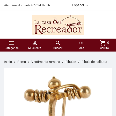

Atención al cliente 627 94 02 16
Español



more_horiz
shopping_cart
0
Categorías
Mi cuenta
Buscar
Más
Carrito
Inicio
Roma
Vestimenta romana
Fibulae
Fíbula de ballesta