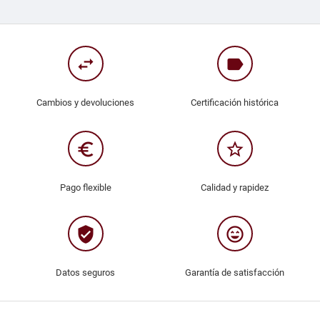
swap_horiz
label
Cambios y devoluciones
Certificación histórica
euro_symbol
star_border
Pago flexible
Calidad y rapidez
verified_user
sentiment_very_satisfied
Datos seguros
Garantía de satisfacción