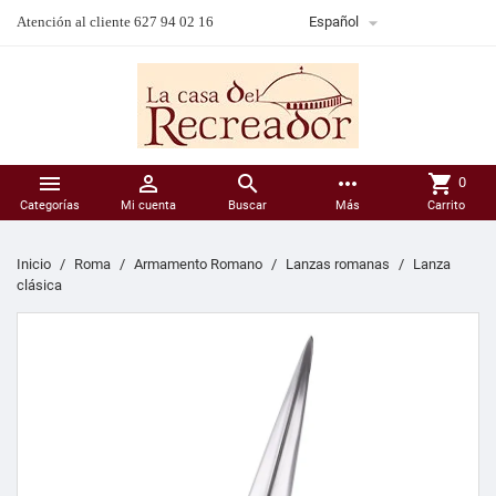

Atención al cliente 627 94 02 16
Español



more_horiz
shopping_cart
0
Categorías
Mi cuenta
Buscar
Más
Carrito
Inicio
Roma
Armamento Romano
Lanzas romanas
Lanza
clásica