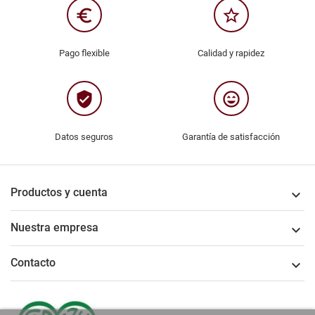
euro_symbol
star_border
Pago flexible
Calidad y rapidez
verified_user
sentiment_very_satisfied
Datos seguros
Garantía de satisfacción
Productos y cuenta

Nuestra empresa

Contacto
