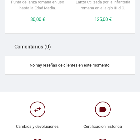
Punta de lanza romana en uso
Lanza utilizada por la infantería
hasta la Edad Media.
romana en el siglo III d.C.
Precio
30,00 €
Precio
125,00 €
Comentarios (0)
No hay reseñas de clientes en este momento.
swap_horiz
label
Cambios y devoluciones
Certificación histórica