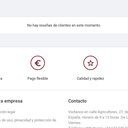
No hay reseñas de clientes en este momento.
euro_symbol
star_border
ca
Pago flexible
Calidad y rapidez
ra empresa
Contacto
ción legal
Visítanos en calle Agricultores, 27, de
España. Horario de 9 a 13 horas. De 
s de uso, privacidad y protección de
Viernes.