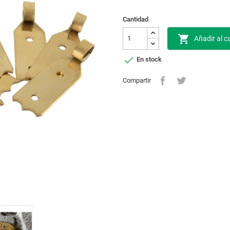
Cantidad

Añadir al ca

En stock
Compartir