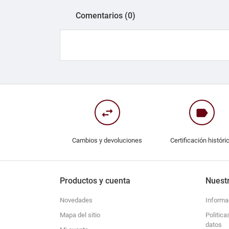
Comentarios (0)
swap_horiz
label
Cambios y devoluciones
Certificación históri
Productos y cuenta
Nuest
Novedades
Informa
Mapa del sitio
Politica
datos