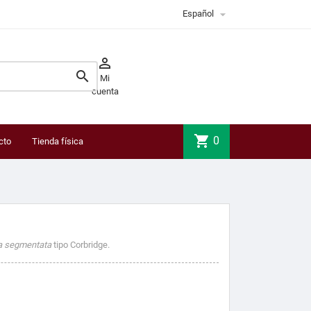

Español


Mi
cuenta
shopping_cart
0
cto
Tienda física
ca segmentata
tipo Corbridge.