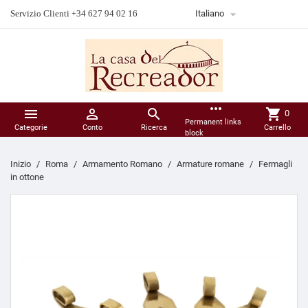

Servizio Clienti +34 627 94 02 16
Italiano
more_horiz



shopping_cart
0
Permanent links
Categorie
Conto
Ricerca
Carrello
block
Inizio
Roma
Armamento Romano
Armature romane
Fermagli
in ottone