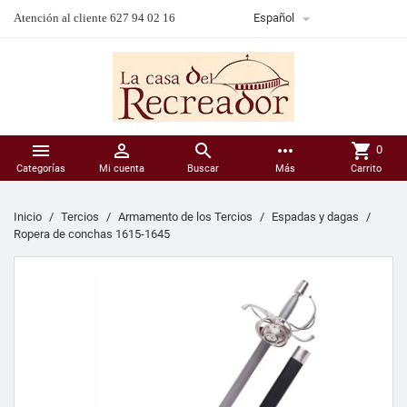

Atención al cliente 627 94 02 16
Español



more_horiz
shopping_cart
0
Categorías
Mi cuenta
Buscar
Más
Carrito
Inicio
Tercios
Armamento de los Tercios
Espadas y dagas
Ropera de conchas 1615-1645