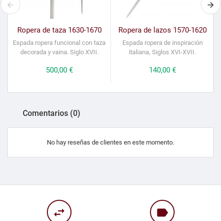
Ropera de taza 1630-1670
Ropera de lazos 1570-1620
Espada ropera funcional con taza
Espada ropera de inspiración
decorada y vaina. Siglo XVII.
italiana, Siglos XVI-XVII.
l
Precio
500,00 €
Precio
140,00 €
Comentarios (0)
No hay reseñas de clientes en este momento.
swap_horiz
label