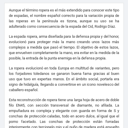
Aunque el término ropera es el más extendido para conocer este tipo
de espadas, el nombre español correcto para la variación propia de
las roperas en la península es tizona, aunque su uso se ha
adulterado como consecuencia de la espada del Cid, Rodrigo Díaz.
La espada ropera, arma diseñada para la defensa propia y del honor,
evolucionó para proteger más la mano creando unos lazos más
complejos a medida que pasó el tiempo. El objetivo de estos lazos,
que envuelven completamente la mano, era evitar en la medida de la
posible, la entrada de la punta enemiga en la defensa propia.
La ropera evolucionó en toda Europa en multitud de variantes, pero
los forjadores toledanos se ganaron buena fama gracias al buen
uso que tuvo en expertas manos. En el ámbito social, portarla era
signo de hidalguía, llegando a convertirse en un icono novelesco del
caballero español.
Esta reconstrucción de ropera tiene una larga hoja de acero de doble
filo EN45, con sección transversal de diamante, no afilada. La
empuñadura es compleja y elegante con guarda en forma de S y
conchas de protección caladas, todo en acero dulce, al igual que el
pomo facetado. Las conchas de protección están forradas
interiormente con terciopelo rojo y el puño de madera está envuelto