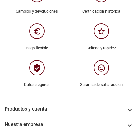
Cambios y devoluciones
Certificación histórica
euro_symbol
star_border
Pago flexible
Calidad y rapidez
verified_user
sentiment_very_satisfied
Datos seguros
Garantía de satisfacción
Productos y cuenta

Nuestra empresa
