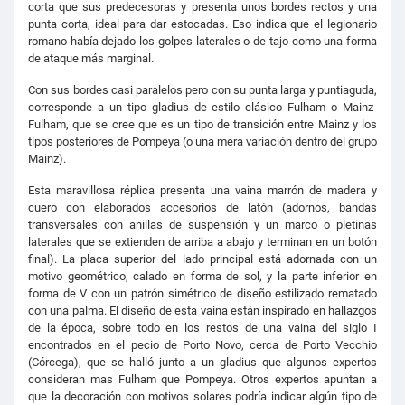
corta que sus predecesoras y presenta unos bordes rectos y una
punta corta, ideal para dar estocadas. Eso indica que el legionario
romano había dejado los golpes laterales o de tajo como una forma
de ataque más marginal.
Con sus bordes casi paralelos pero con su punta larga y puntiaguda,
corresponde a un tipo gladius de estilo clásico Fulham o Mainz-
Fulham, que se cree que es un tipo de transición entre Mainz y los
tipos posteriores de Pompeya (o una mera variación dentro del grupo
Mainz
).
Esta maravillosa réplica presenta una vaina marrón de madera y
cuero con elaborados accesorios de latón (adornos, bandas
transversales con anillas de suspensión y un marco o pletinas
laterales que se extienden de arriba a abajo y terminan en un botón
final). La placa superior del lado principal está adornada con un
motivo geométrico, calado en forma de sol, y la parte inferior en
forma de V con un patrón simétrico de diseño estilizado rematado
con una palma. El diseño de esta vaina están inspirado en hallazgos
de la época, sobre todo en los restos de una vaina del siglo I
encontrados en el pecio de Porto Novo, cerca de Porto Vecchio
(Córcega), que se halló junto a un gladius que algunos expertos
consideran mas Fulham que Pompeya. Otros expertos apuntan a
que la decoración con motivos solares podría indicar algún tipo de