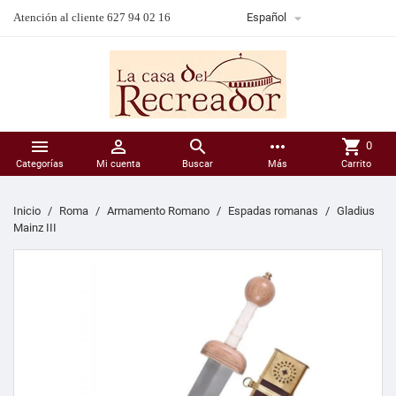

Atención al cliente 627 94 02 16
Español



more_horiz
shopping_cart
0
Categorías
Mi cuenta
Buscar
Más
Carrito
Inicio
Roma
Armamento Romano
Espadas romanas
Gladius
Mainz III