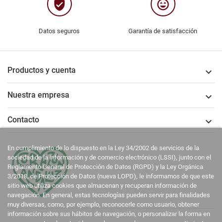
verified_user
sentiment_very_satisfied
Datos seguros
Garantía de satisfacción
Productos y cuenta

Nuestra empresa

Contacto

En cumplimiento de lo dispuesto en la Ley 34/2002 de servicios de la
sociedad de la información y de comercio electrónico (LSSI), junto con el
Reglamento General de Protección de Datos (RGPD) y la Ley Orgánica
3/2018, de Protección de Datos (nueva LOPD), le informamos de que este
sitio web utiliza cookies que almacenan y recuperan información de
navegación. En general, estas tecnologías pueden servir para finalidades
muy diversas, como, por ejemplo, reconocerle como usuario, obtener
información sobre sus hábitos de navegación, o personalizar la forma en