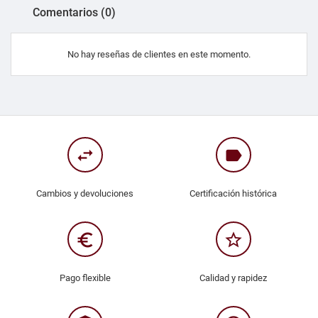
Comentarios (0)
No hay reseñas de clientes en este momento.
swap_horiz
label
Cambios y devoluciones
Certificación histórica
euro_symbol
star_border
Pago flexible
Calidad y rapidez