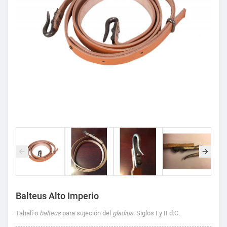
Balteus Alto Imperio
Tahalí o
balteus
para sujeción del
gladius.
Siglos I y II d.C.