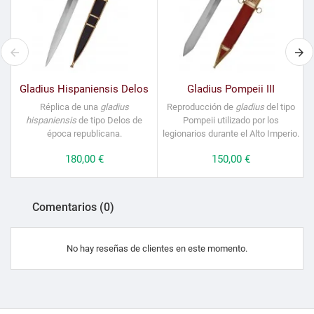
Gladius Hispaniensis Delos
Gladius Pompeii III
Réplica de una
gladius
Reproducción de
gladius
del tipo
hispaniensis
de tipo Delos de
Pompeii utilizado por los
época republicana.
legionarios durante el Alto Imperio.
Precio
180,00 €
Precio
150,00 €
Comentarios (0)
No hay reseñas de clientes en este momento.