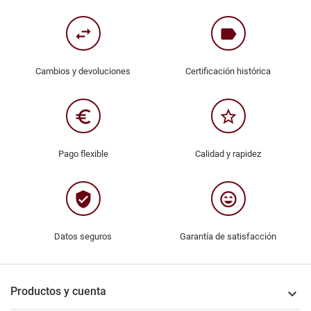
swap_horiz
label
Cambios y devoluciones
Certificación histórica
euro_symbol
star_border
Pago flexible
Calidad y rapidez
verified_user
sentiment_very_satisfied
Datos seguros
Garantía de satisfacción
Productos y cuenta
