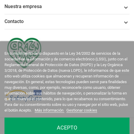
Nuestra empresa

Contacto

En cumplimiento de lo dispuesto en la Ley 34/2002 de servicios de la
sociedad de la información y de comercio electrónico (LSSI), junto con el
Reglamento General de Protección de Datos (RGPD) y la Ley Orgánica
3/2018, de Protección de Datos (nueva LOPD), le informamos de que este
sitio web utiliza cookies que almacenan y recuperan información de
navegación. En general, estas tecnologías pueden servir para finalidades
muy diversas, como, por ejemplo, reconocerle como usuario, obtener
información sobre sus hábitos de navegación, o personalizar la forma en
que se muestra el contenido, para lo que recabamos su consentimiento.
Para dar su consentimiento sobre su uso y navegar por el sitio web, pulse
el botón Acepto.
Más información
Gestionar cookies
La Casa del Recreador © 2020-2026. Todos los derechos reservados.
ACEPTO