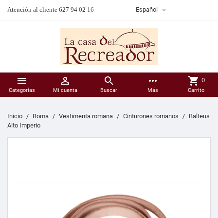

Atención al cliente 627 94 02 16
Español



more_horiz
shopping_cart
0
Categorías
Mi cuenta
Buscar
Más
Carrito
Inicio
Roma
Vestimenta romana
Cinturones romanos
Balteus
Alto Imperio