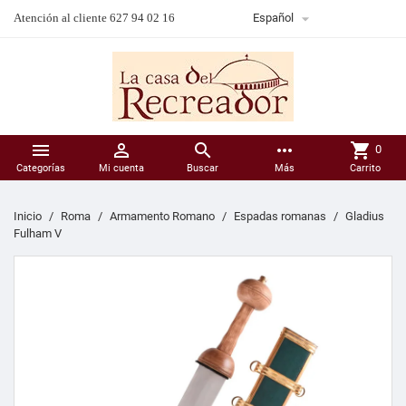

Atención al cliente 627 94 02 16
Español



more_horiz
shopping_cart
0
Categorías
Mi cuenta
Buscar
Más
Carrito
Inicio
Roma
Armamento Romano
Espadas romanas
Gladius
Fulham V