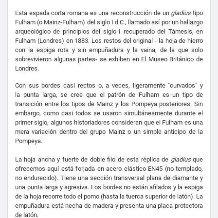
Esta espada corta romana es una reconstrucción de un
gladius
tipo
Fulham (o Mainz-Fulham) del siglo I d.C., llamado así por un hallazgo
arqueológico de principios del siglo I recuperado del Támesis, en
Fulham (Londres) en 1883. Los restos del original - la hoja de hierro
con la espiga rota y sin empuñadura y la vaina, de la que solo
sobrevivieron algunas partes- se exhiben en El Museo Británico de
Londres.
Con sus bordes casi rectos o, a veces, ligeramente "curvados" y
la punta larga, se cree que el patrón de Fulham es un tipo de
transición entre los tipos de Mainz y los Pompeya posteriores. Sin
embargo, como casi todos se usaron simultáneamente durante el
primer siglo, algunos historiadores consideran que el Fulham es una
mera variación dentro del grupo Mainz o un simple anticipo de la
Pompeya.
La hoja ancha y fuerte de doble filo de esta réplica de
gladius
que
ofrecemos aquí está forjada en acero elástico EN45 (no templado,
no endurecido). Tiene una sección transversal plana de diamante y
una punta larga y agresiva. Los bordes no están afilados y la espiga
de la hoja recorre todo el pomo (hasta la tuerca superior de latón). La
empuñadura está hecha de madera y presenta una placa protectora
de latón.