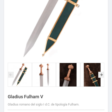
Gladius Fulham V
Gladius romano del siglo I d.C. de tipología Fulham.