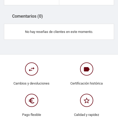
Comentarios (0)
No hay reseñas de clientes en este momento.
swap_horiz
label
Cambios y devoluciones
Certificación histórica
euro_symbol
star_border
Pago flexible
Calidad y rapidez