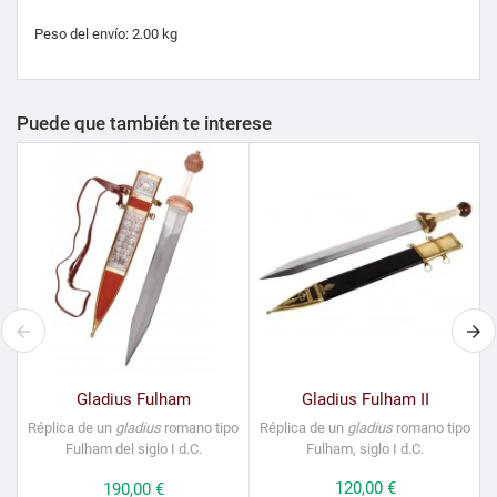
Peso del envío: 2.00 kg
Puede que también te interese
Gladius Fulham
Gladius Fulham II
Réplica de un
gladius
romano tipo
Réplica de un
gladius
romano tipo
Fulham
del siglo I d.C.
Fulham,
siglo I d.C.
Precio
120,00 €
Precio
190,00 €