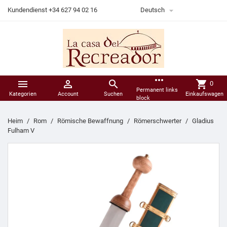

Kundendienst +34 627 94 02 16
Deutsch
more_horiz



shopping_cart
0
Permanent links
Kategorien
Account
Suchen
Einkaufswagen
block
Heim
Rom
Römische Bewaffnung
Römerschwerter
Gladius
Fulham V