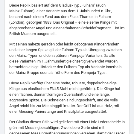
Diese Replik basiert auf dem Gladius‑Typ „Fulham“ (auch
Mainz‑Fulham), einer Variante aus dem 1. Jahrhundert n. Chr.,
benannt nach einem Fund aus dem Fluss Thames in Fulham
(London), geborgen 1883. Das Original – eine eiserne Klinge mit
abgebrochener Angel und einer erhaltenen Scheidefragment – ist im
British Museum ausgestellt.
Mit seinen nahezu geraden oder leicht gebogenen Klingenrändern
und einer langen Spitze gilt der Fulham‑Typ als Übergang zwischen
den Mainz‑Typen und den späteren Pompeja‑Varianten. Da alle
diese Varianten im 1. Jahrhundert gleichzeitig verwendet wurden,
betrachten einige Historiker den Fulham-Typ als Variante innerhalb
der Mainz‑Gruppe oder als frühe Form des Pompeja‑Typs.
Diese Replik verfügt über eine breite, robuste, doppelschneidige
Klinge aus elastischem EN45 Stahl (nicht gehärtet). Die Klinge hat
einen flachen, diamantförmigen Querschnitt und eine lange,
aggressive Spitze. Die Schneiden sind ungeschärft, und die volle
Angel reicht bis zur Messinggriffmutter. Der Griff ist aus Holz, mit
einer Messing‑Parierstange und Knaufplatte ausgestattet.
Der Gladius dieses Stils wird geliefert mit einer Holz‑Lederscheide in
grün, mit Messingbeschlägen. Zwei obere Gurte sind mit
gegossenen Messingaufhängungsringen versehen, damit der Träger