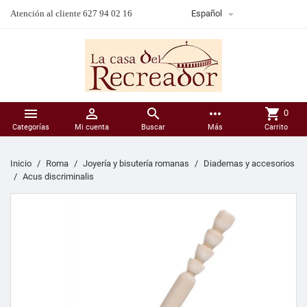

Atención al cliente 627 94 02 16
Español



more_horiz
shopping_cart
0
Categorías
Mi cuenta
Buscar
Más
Carrito
Inicio
Roma
Joyería y bisutería romanas
Diademas y accesorios
Acus discriminalis