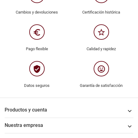
Cambios y devoluciones
Certificación histórica
euro_symbol
star_border
Pago flexible
Calidad y rapidez
verified_user
sentiment_very_satisfied
Datos seguros
Garantía de satisfacción
Productos y cuenta

Nuestra empresa
