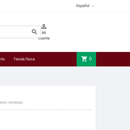

Español


Mi
cuenta
shopping_cart
0
cto
Tienda física
ujeres romanas.