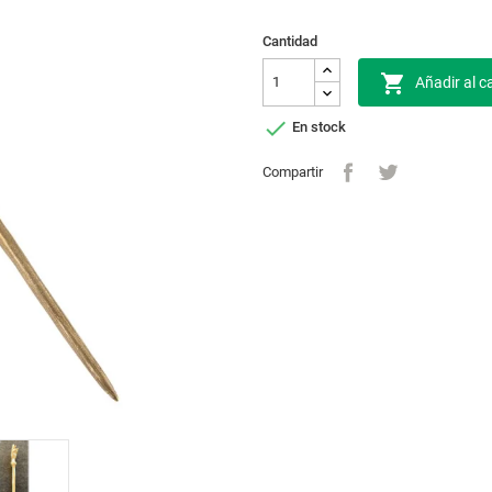
Cantidad

Añadir al ca

En stock
Compartir