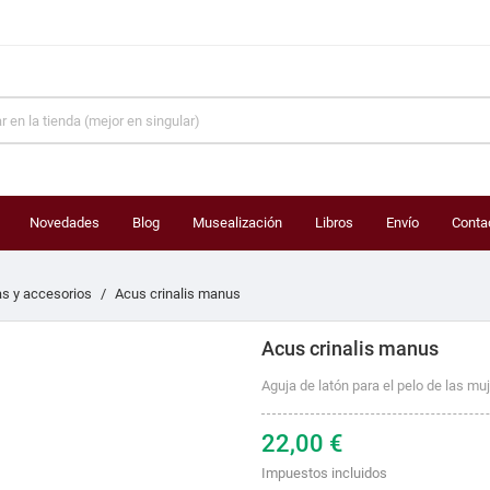
Novedades
Blog
Musealización
Libros
Envío
Conta
s y accesorios
Acus crinalis manus
Acus crinalis manus
Aguja de latón para el pelo de las m
22,00 €
Impuestos incluidos