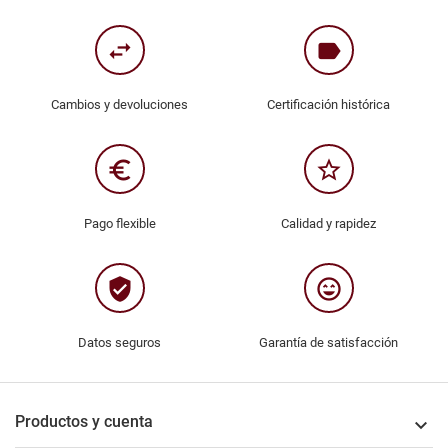
swap_horiz
label
Cambios y devoluciones
Certificación histórica
euro_symbol
star_border
Pago flexible
Calidad y rapidez
verified_user
sentiment_very_satisfied
Datos seguros
Garantía de satisfacción
Productos y cuenta
