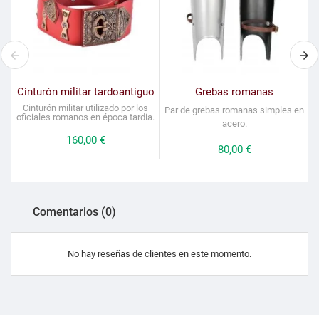
Cinturón militar tardoantiguo
Grebas romanas
Cinturón militar utilizado por los
Par de grebas romanas simples en
oficiales romanos en época tardia.
acero.
Precio
160,00 €
Precio
80,00 €
Comentarios (0)
No hay reseñas de clientes en este momento.