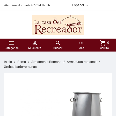

Atención al cliente 627 94 02 16
Español



more_horiz
shopping_cart
0
Categorías
Mi cuenta
Buscar
Más
Carrito
Inicio
Roma
Armamento Romano
Armaduras romanas
Grebas tardorromanas