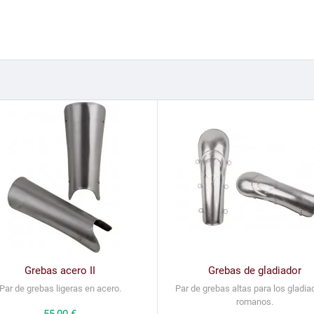
Grebas acero II
Grebas de gladiador
Par de grebas ligeras en acero.
Par de grebas altas para los gladia
romanos.
Precio
55,00 €