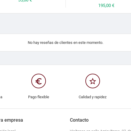
Precio
195,00 €
No hay reseñas de clientes en este momento.
euro_symbol
star_border
ca
Pago flexible
Calidad y rapidez
ra empresa
Contacto