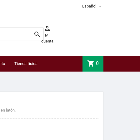

Español


Mi
cuenta
shopping_cart
0
cto
Tienda física
 en latón.