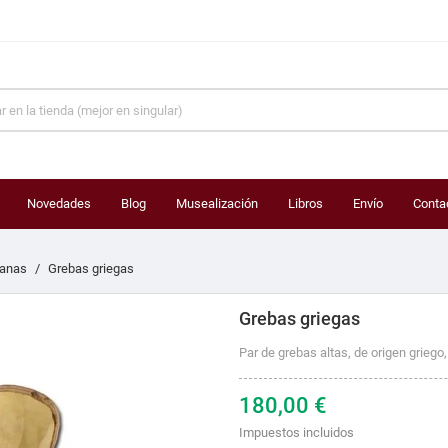
Novedades
Blog
Musealización
Libros
Envío
Conta
anas
Grebas griegas
Grebas griegas
Par de grebas altas, de origen griego,
180,00 €
Impuestos incluidos