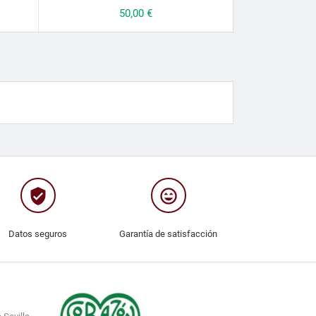
Precio
50,00 €
verified_user
sentiment_very_satisfied
Datos seguros
Garantía de satisfacción