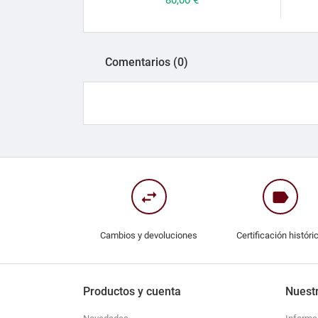
Comentarios (0)
swap_horiz
label
Cambios y devoluciones
Certificación históri
Productos y cuenta
Nuest