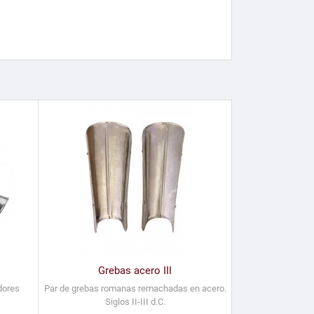
Grebas acero III
dores
Par de grebas romanas remachadas en acero.
Siglos II-III d.C.