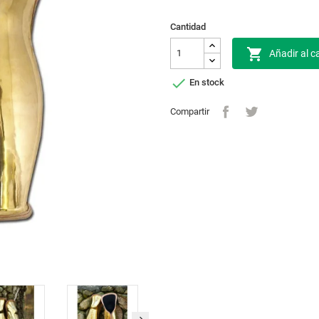
Cantidad

Añadir al ca

En stock
Compartir