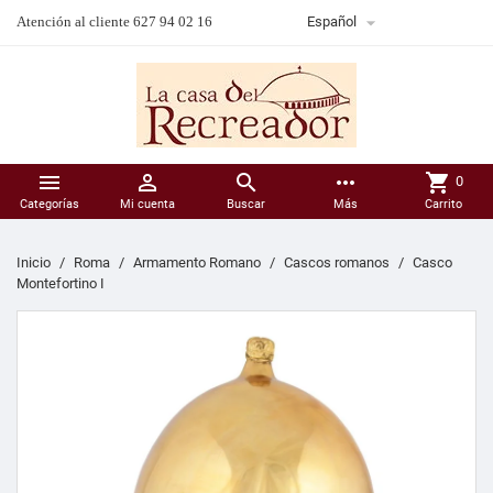

Atención al cliente 627 94 02 16
Español



more_horiz
shopping_cart
0
Categorías
Mi cuenta
Buscar
Más
Carrito
Inicio
Roma
Armamento Romano
Cascos romanos
Casco
Montefortino I