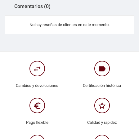
Comentarios (0)
No hay reseñas de clientes en este momento.
swap_horiz
label
Cambios y devoluciones
Certificación histórica
euro_symbol
star_border
Pago flexible
Calidad y rapidez