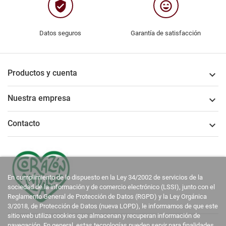
verified_user
sentiment_very_satisfied
Datos seguros
Garantía de satisfacción
Productos y cuenta

Nuestra empresa

Contacto

En cumplimiento de lo dispuesto en la Ley 34/2002 de servicios de la
sociedad de la información y de comercio electrónico (LSSI), junto con el
Reglamento General de Protección de Datos (RGPD) y la Ley Orgánica
3/2018, de Protección de Datos (nueva LOPD), le informamos de que este
sitio web utiliza cookies que almacenan y recuperan información de
navegación. En general, estas tecnologías pueden servir para finalidades