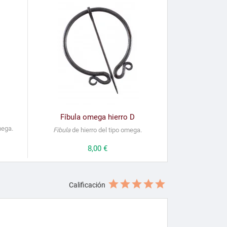
Fíbula omega hierro D
mega.
Fibula
de hierro del tipo omega.
Precio
8,00 €
Calificación