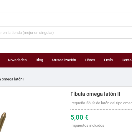
Novedades
Blog
Musealización
Libros
Envío
Conta
a omega latón II
Fíbula omega latón II
Pequeña
fibula
de latón del tipo ome
5,00 €
Impuestos incluidos