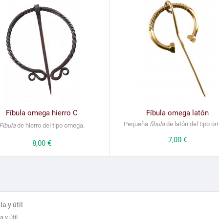
Fíbula omega hierro C
Fíbula omega latón
Pequeña
fibula
de latón del tipo o
Fibula
de hierro del tipo omega.
Precio
7,00 €
Precio
8,00 €
la y útil
a y útil