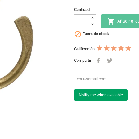
Cantidad

Añadir al ca

Fuera de stock
Calificación
Compartir
Notify me when available