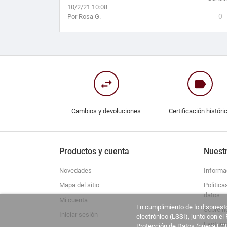
10/2/21 10:08
0
Por Rosa G.
swap_horiz
label
Cambios y devoluciones
Certificación históri
Productos y cuenta
Nuest
Novedades
Informa
Mapa del sitio
Politica
datos
Mi cuenta
En cumplimiento de lo dispuesto
Sobre n
Iniciar sesión
electrónico (LSSI), junto con e
Factura
Protección de Datos (nueva LOP