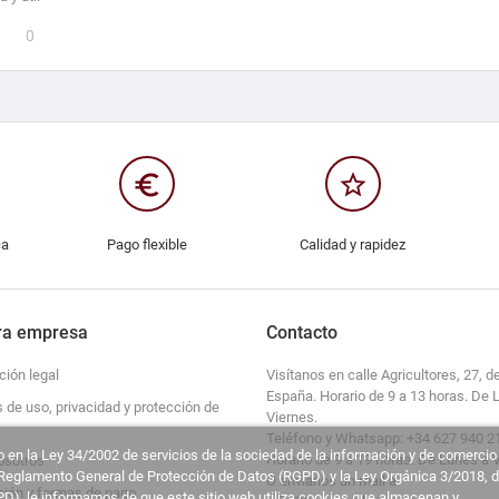
0
euro_symbol
star_border
ca
Pago flexible
Calidad y rapidez
ra empresa
Contacto
ción legal
Visítanos en calle Agricultores, 27, de
España. Horario de 9 a 13 horas. De 
s de uso, privacidad y protección de
Viernes.
Teléfono y Whatsapp: +34 627 940 2
 en la Ley 34/2002 de servicios de la sociedad de la información y de comercio
Horario de 9 a 19 horas. De Lunes a 
osotros
l Reglamento General de Protección de Datos (RGPD) y la Ley Orgánica 3/2018, 
O envíanos un mail a
ción y formas de pago
D), le informamos de que este sitio web utiliza cookies que almacenan y