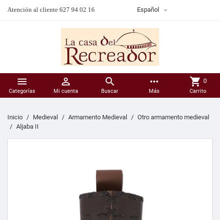

Atención al cliente 627 94 02 16
Español



more_horiz
shopping_cart
0
Categorías
Mi cuenta
Buscar
Más
Carrito
Inicio
Medieval
Armamento Medieval
Otro armamento medieval
Aljaba II