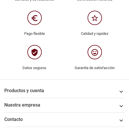
euro_symbol
star_border
Pago flexible
Calidad y rapidez
verified_user
sentiment_very_satisfied
Datos seguros
Garantía de satisfacción
Productos y cuenta

Nuestra empresa

Contacto
