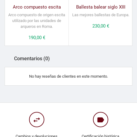
Arco compuesto escita
Ballesta balear siglo XIII
Arco compuesto de origen escita
Las mejores ballestas de Europa.
utilizado por las unidades de
Precio
230,00 €
arqueros en Roma.
Precio
190,00 €
Comentarios (0)
No hay reseñas de clientes en este momento.
swap_horiz
label
Cambios y devoluciones
Certificación histórica