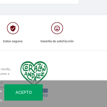
verified_user
sentiment_very_satisfied
Datos seguros
Garantía de satisfacción
 Sevilla.
Lunes a
16.
Viernes.
de
ACEPTO
s,