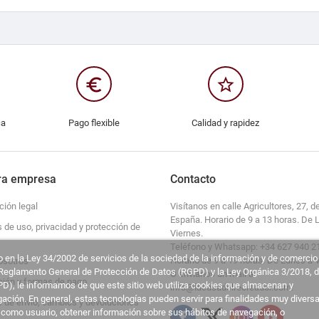
euro_symbol
star_border
ca
Pago flexible
Calidad y rapidez
ra empresa
Contacto
ción legal
Visítanos en calle Agricultores, 27, de
España. Horario de 9 a 13 horas. De 
s de uso, privacidad y protección de
Viernes.
Teléfono y Whatsapp: +34 627 940 2
 en la Ley 34/2002 de servicios de la sociedad de la información y de comercio
Horario de 9 a 19 horas. De Lunes a 
osotros
l Reglamento General de Protección de Datos (RGPD) y la Ley Orgánica 3/2018, 
O envíanos un mail a
ción y formas de pago
D), le informamos de que este sitio web utiliza cookies que almacenan y
info@lacasadelrecreador.com.
ción. En general, estas tecnologías pueden servir para finalidades muy diversa
s de envío, cambios y devoluciones
 como usuario, obtener información sobre sus hábitos de navegación, o