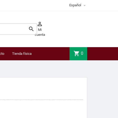

Español


Mi
cuenta
shopping_cart
0
cto
Tienda física