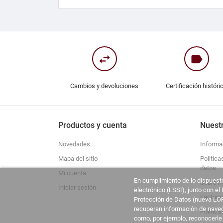
swap_horiz
label
Cambios y devoluciones
Certificación históri
Productos y cuenta
Nuest
Novedades
Informa
Mapa del sitio
Politica
datos
Mi cuenta
En cumplimiento de lo dispuesto
Sobre n
Iniciar sesión
electrónico (LSSI), junto con e
Factura
Protección de Datos (nueva LOP
recuperan información de navega
Política
como, por ejemplo, reconocerle