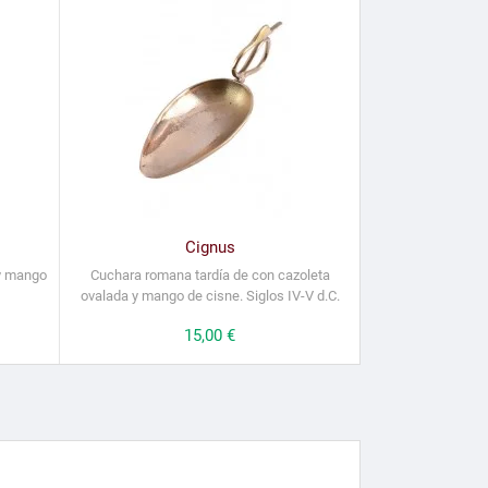
Cignus
y mango
Cuchara romana tardía de con cazoleta
ovalada y mango de cisne. Siglos IV-V d.C.
Precio
15,00 €