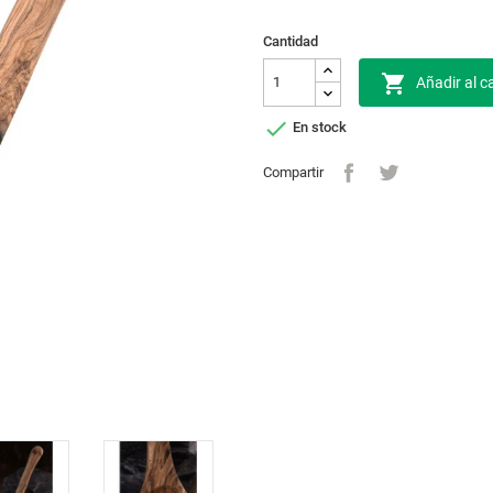
Cantidad

Añadir al ca

En stock
Compartir