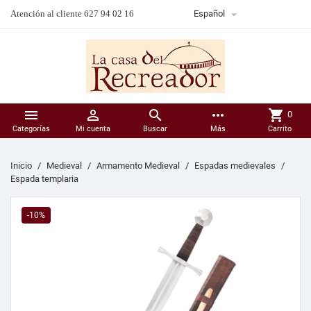

Atención al cliente 627 94 02 16
Español



more_horiz
shopping_cart
0
Categorías
Mi cuenta
Buscar
Más
Carrito
Inicio
Medieval
Armamento Medieval
Espadas medievales
Espada templaria
-10%