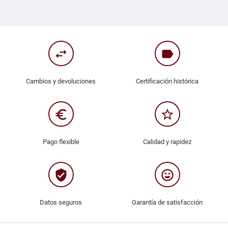
swap_horiz
label
Cambios y devoluciones
Certificación histórica
euro_symbol
star_border
Pago flexible
Calidad y rapidez
verified_user
sentiment_very_satisfied
Datos seguros
Garantía de satisfacción