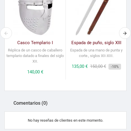
Casco Templario I
Espada de puño, siglo XIII
Réplica de un casco de caballero
Espada de una mano de punta y
E
templario datado a finales del siglo
corte., siglos XII-XIII.
XII.
Precio
135,00 €
Precio
150,00 €
-10%
Precio
140,00 €
de
tienda
Comentarios (0)
No hay reseñas de clientes en este momento.