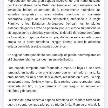
Reproducción de una gran espada medieval de una mano, utilizada
por los caballeros de la Orden del Temple en las campañas de la
península ibérica. Al contrario de lo comunmente extendido, las
espadas templarias no eran objetos preciosos ni ricamente
decorados. Según las fuentes disponibles, atendiedo a la Regla
Primitiva y los Estatutos Jerárquicos (
retrais
), los templarios
estaban obligados a voto de pobreza, por lo que toda su panoplia se
distinguía por la sobriedad y sencillez. El detalle del pomo con forma
octogonal, en lugar de disco simple, distingue esta espada como
propia de la orden templaria. Ningún adorno o detalle adicional
estaba permitido a estos monjes guerreros.
Un original correspondiente con esta réplica puede contemplarse en
el Schweizerishches Landesmuseum de Zurich.
Esta espada templaria está fabricada a mano.
La hoja es de acero
templado en aceite y se une al pomo con remachado a mano.
La
empuñadura es muy sencilla y austera, realizada en cuero.
La hoja
es además muy flexible y ligera. Esta réplica para recreación está
fabricada sin filo
, lo que permite un uso seguro en recreación
histórica y decoración.
La vaina de esta soberbia espada templaria es madera forrada de
cuero y cuenta con pasador para cinturón (máx. 5 cm de ancho de la