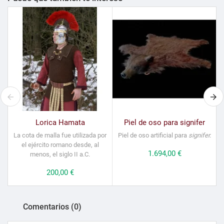
Lorica Hamata
Piel de oso para signifer
La cota de malla fue utilizada por
Piel de oso artificial para
signifer.
el ejército romano desde, al
Precio
1.694,00 €
menos, el siglo II a.C.
Precio
200,00 €
Comentarios (0)