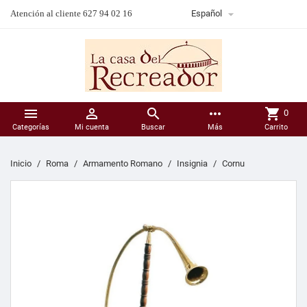

Atención al cliente 627 94 02 16
Español



more_horiz
shopping_cart
0
Categorías
Mi cuenta
Buscar
Más
Carrito
Inicio
Roma
Armamento Romano
Insignia
Cornu