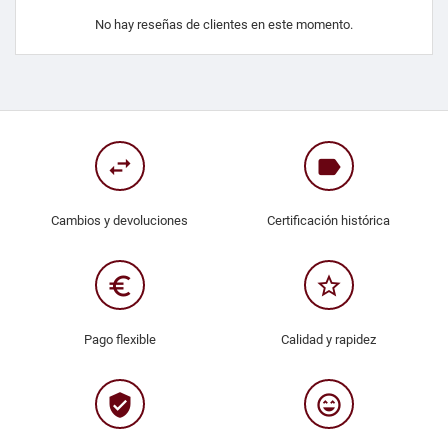
No hay reseñas de clientes en este momento.
swap_horiz
label
Cambios y devoluciones
Certificación histórica
euro_symbol
star_border
Pago flexible
Calidad y rapidez
verified_user
sentiment_very_satisfied