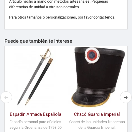
Articulo hecho a mano con métodos artesanales. Pequeñas
diferencias de unidad a otra son normales.
Para otros tamaños o personalizaciones, por favor contáctenos.
Puede que también te interese
Espadín Armada Española
Chacó Guardia Imperial
Espadín personal para oficiales
Chacó de las unidades francesas
P
según la Ordenanza de 1793.50
de la Guardia Imperial.