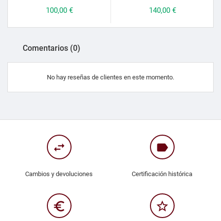
Precio
100,00 €
Precio
140,00 €
Comentarios (0)
No hay reseñas de clientes en este momento.
swap_horiz
label
Cambios y devoluciones
Certificación histórica
euro_symbol
star_border