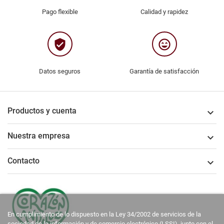
Pago flexible
Calidad y rapidez
verified_user
sentiment_very_satisfied
Datos seguros
Garantía de satisfacción
Productos y cuenta

Nuestra empresa

Contacto

En cumplimiento de lo dispuesto en la Ley 34/2002 de servicios de la
sociedad de la información y de comercio electrónico (LSSI), junto con el