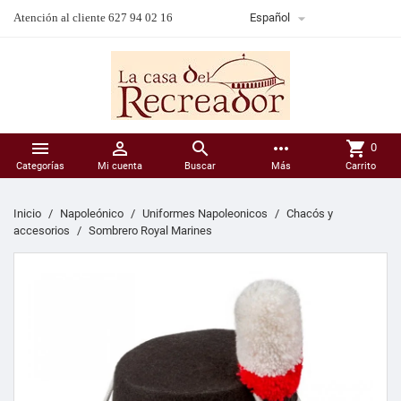

Atención al cliente 627 94 02 16
Español



more_horiz
shopping_cart
0
Categorías
Mi cuenta
Buscar
Más
Carrito
Inicio
Napoleónico
Uniformes Napoleonicos
Chacós y
accesorios
Sombrero Royal Marines