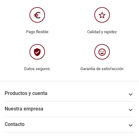
euro_symbol
star_border
Pago flexible
Calidad y rapidez
verified_user
sentiment_very_satisfied
Datos seguros
Garantía de satisfacción
Productos y cuenta

Nuestra empresa

Contacto
