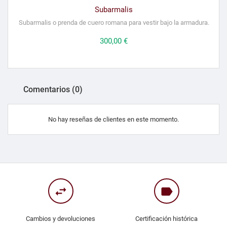
Subarmalis
Subarmalis o prenda de cuero romana para vestir bajo la armadura.
Precio
300,00 €
Comentarios (0)
No hay reseñas de clientes en este momento.
swap_horiz
label
Cambios y devoluciones
Certificación histórica