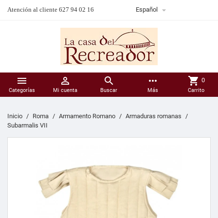

Atención al cliente 627 94 02 16
Español



more_horiz
shopping_cart
0
Categorías
Mi cuenta
Buscar
Más
Carrito
Inicio
Roma
Armamento Romano
Armaduras romanas
Subarmalis VII