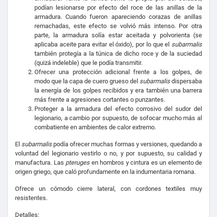
podían lesionarse por efecto del roce de las anillas de la
armadura. Cuando fueron apareciendo corazas de anillas
remachadas, este efecto se volvió más intenso. Por otra
parte, la armadura solía estar aceitada y polvorienta (se
aplicaba aceite para evitar el óxido), por lo que el
subarmalis
también protegía a la túnica de dicho roce y de la suciedad
(quizá indeleble) que le podía transmitir.
Ofrecer una protección adicional frente a los golpes, de
modo que la capa de cuero grueso del
subarmalis
dispersaba
la energía de los golpes recibidos y era también una barrera
más frente a agresiones cortantes o punzantes.
Proteger a la armadura del efecto corrosivo del sudor del
legionario, a cambio por supuesto, de sofocar mucho más al
combatiente en ambientes de calor extremo.
El
subarmalis
podía ofrecer muchas formas y versiones, quedando a
voluntad del legionario vestirlo o no, y por supuesto, su calidad y
manufactura. Las
pteruges
en hombros y cintura es un elemento de
origen griego, que caló profundamente en la indumentaria romana.
Ofrece un cómodo cierre lateral, con cordones textiles muy
resistentes.
Detalles: