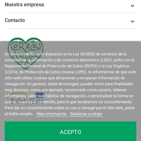
Nuestra empresa

Contacto

En cumplimiento de lo dispuesto en la Ley 34/2002 de servicios de la
sociedad de la información y de comercio electrónico (LSSI), junto con el
Reglamento General de Protección de Datos (RGPD) y la Ley Orgánica
3/2018, de Protección de Datos (nueva LOPD), le informamos de que este
sitio web utiliza cookies que almacenan y recuperan información de
navegación. En general, estas tecnologías pueden servir para finalidades
muy diversas, como, por ejemplo, reconocerle como usuario, obtener
información sobre sus hábitos de navegación, o personalizar la forma en
que se muestra el contenido, para lo que recabamos su consentimiento.
Para dar su consentimiento sobre su uso y navegar por el sitio web, pulse
el botón Acepto.
Más información
Gestionar cookies
La Casa del Recreador © 2020-2026. Todos los derechos reservados.
ACEPTO