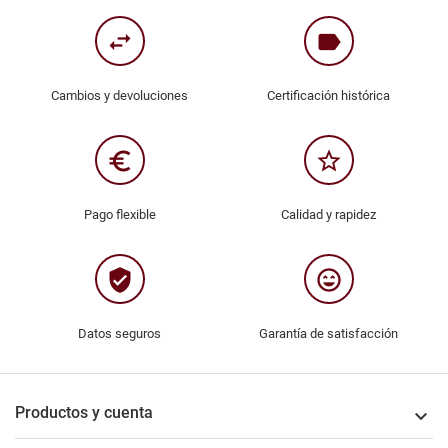
swap_horiz
label
Cambios y devoluciones
Certificación histórica
euro_symbol
star_border
Pago flexible
Calidad y rapidez
verified_user
sentiment_very_satisfied
Datos seguros
Garantía de satisfacción
Productos y cuenta
