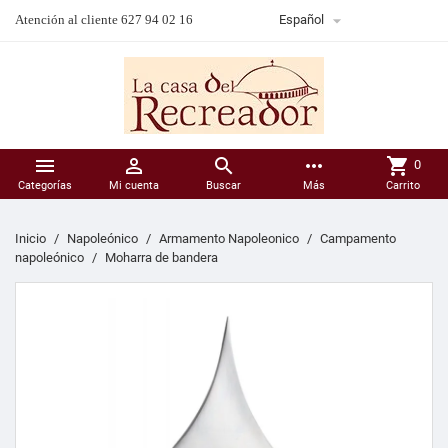

Atención al cliente 627 94 02 16
Español



more_horiz
shopping_cart
0
Categorías
Mi cuenta
Buscar
Más
Carrito
Inicio
Napoleónico
Armamento Napoleonico
Campamento
napoleónico
Moharra de bandera