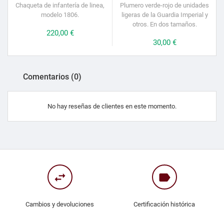
Chaqueta de infantería de linea,
Plumero verde-rojo de unidades
modelo 1806.
ligeras de la Guardia Imperial y
u
otros. En dos tamaños.
Precio
220,00 €
Precio
30,00 €
Comentarios (0)
No hay reseñas de clientes en este momento.
swap_horiz
label
Cambios y devoluciones
Certificación histórica