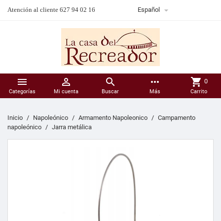

Atención al cliente 627 94 02 16
Español



more_horiz
shopping_cart
0
Categorías
Mi cuenta
Buscar
Más
Carrito
Inicio
Napoleónico
Armamento Napoleonico
Campamento
napoleónico
Jarra metálica