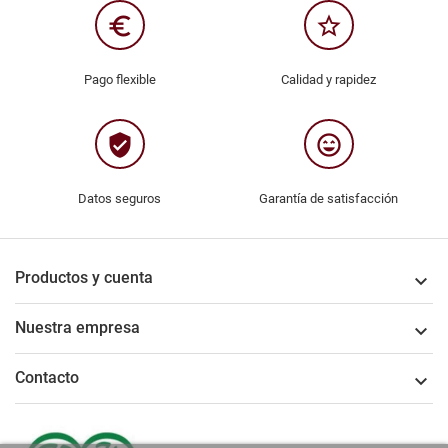
euro_symbol
star_border
Pago flexible
Calidad y rapidez
verified_user
sentiment_very_satisfied
Datos seguros
Garantía de satisfacción
Productos y cuenta

Nuestra empresa

Contacto
