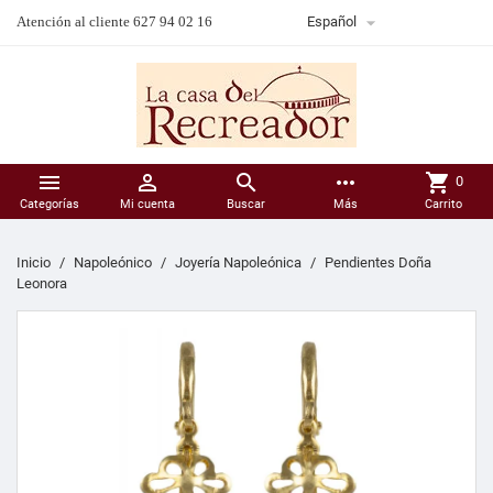

Atención al cliente 627 94 02 16
Español



more_horiz
shopping_cart
0
Categorías
Mi cuenta
Buscar
Más
Carrito
Inicio
Napoleónico
Joyería Napoleónica
Pendientes Doña
Leonora