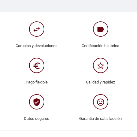
swap_horiz
label
Cambios y devoluciones
Certificación histórica
euro_symbol
star_border
Pago flexible
Calidad y rapidez
verified_user
sentiment_very_satisfied
Datos seguros
Garantía de satisfacción