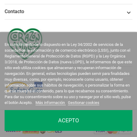
Contacto

En cumplimiento de lo dispuesto en la Ley 34/2002 de servicios de la
sociedad de la información y de comercio electrónico (LSSI), junto con el
Reglamento General de Protección de Datos (RGPD) y la Ley Orgánica
3/2018, de Protección de Datos (nueva LOPD), le informamos de que este
sitio web utiliza cookies que almacenan y recuperan información de
navegación. En general, estas tecnologías pueden servir para finalidades
muy diversas, como, por ejemplo, reconocerle como usuario, obtener
información sobre sus hábitos de navegación, o personalizar la forma en
que se muestra el contenido, para lo que recabamos su consentimiento.
Para dar su consentimiento sobre su uso y navegar por el sitio web, pulse
el botón Acepto.
Más información
Gestionar cookies
La Casa del Recreador © 2020-2026. Todos los derechos reservados.
ACEPTO