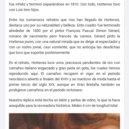
fue infeliz y terminó separándose en 1810. Con todo, Hortense tuvo
con Luis tres hijos.
Entre los numerosos retratos que nos han llegado de Hortense,
destaca uno por su naturalidad y belleza. Este cuadro fue terminado
alrededor de 1800 por el pintor François Pascal Simon Gérard,
romano de nacimiento pero francés de carrera. Gérard pinto la
Hortense joven, con una natural mirada que se dirige al espectador y
con un rostro jovial, casi sonriente, que no anticipa las desdichas
que tuvo que soportar posteriormente.
En el retrato, Hortense luce unos preciosos pendientes de oro con
camafeo italiano engarzado y gran perla en gota, los cuales hemos
reproducido aquí. El camafeo recuperó el vigor en el periodo
neoclásico abierto a finales del XVIII y se mantuvo de moda hasta el
primer tercio del siglo XIX, aunque en Gran Bretaña también se
produjeron camafeos en el periodo victoriano.
Nuestra réplica está hecha en latón y perlas de vidrio, lo que la hace
asequible para la recreadora histórica. Miden 4 cm de longitud total.