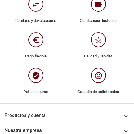
swap_horiz
label
Cambios y devoluciones
Certificación histórica
euro_symbol
star_border
Pago flexible
Calidad y rapidez
verified_user
sentiment_very_satisfied
Datos seguros
Garantía de satisfacción
Productos y cuenta

Nuestra empresa
