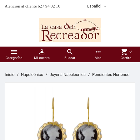

Atención al cliente 627 94 02 16
Español



more_horiz
shopping_cart
0
Categorías
Mi cuenta
Buscar
Más
Carrito
Inicio
Napoleónico
Joyería Napoleónica
Pendientes Hortense