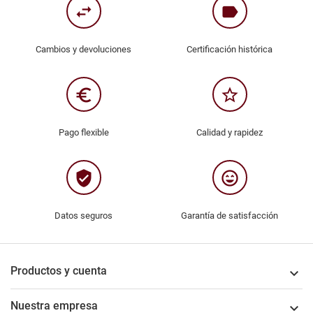
swap_horiz
label
Cambios y devoluciones
Certificación histórica
euro_symbol
star_border
Pago flexible
Calidad y rapidez
verified_user
sentiment_very_satisfied
Datos seguros
Garantía de satisfacción
Productos y cuenta

Nuestra empresa
