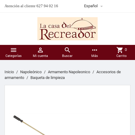

Atención al cliente 627 94 02 16
Español



more_horiz
shopping_cart
0
Categorías
Mi cuenta
Buscar
Más
Carrito
Inicio
Napoleónico
Armamento Napoleonico
Accesorios de
armamento
Baqueta de limpieza