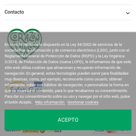
Contacto

En cumplimiento de lo dispuesto en la Ley 34/2002 de servicios de la
sociedad de la información y de comercio electrónico (LSSI), junto con el
Reglamento General de Protección de Datos (RGPD) y la Ley Orgánica
3/2018, de Protección de Datos (nueva LOPD), le informamos de que este
sitio web utiliza cookies que almacenan y recuperan información de
navegación. En general, estas tecnologías pueden servir para finalidades
muy diversas, como, por ejemplo, reconocerle como usuario, obtener
información sobre sus hábitos de navegación, o personalizar la forma en
que se muestra el contenido, para lo que recabamos su consentimiento.
Para dar su consentimiento sobre su uso y navegar por el sitio web, pulse
el botón Acepto.
Más información
Gestionar cookies
La Casa del Recreador © 2020-2026. Todos los derechos reservados.
ACEPTO