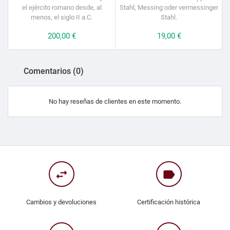
el ejército romano desde, al
Stahl, Messing oder vermessinger
menos, el siglo II a.C.
Stahl.
Precio
200,00 €
Precio
19,00 €
Comentarios (0)
No hay reseñas de clientes en este momento.
swap_horiz
label
Cambios y devoluciones
Certificación histórica