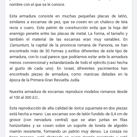
nombre con el que se le conoce.
Esta armadura consiste en muchas pequeñas placas de latón,
similares a escamas de pez, que se cosen en un chaleco de tela
recia o cuero.
Este patrón de construcción evita que la hoja del
enemigo penetre entre las placas de metal.
La forma, el tamaño y
también el material de las escamas eran muy variables.
En
Carnuntum
, la capital de la provincia romana de Panonia, se han
encontrado más de 30 formas y estilos diferentes de este tipo de
armadura, con lo cual parece que podríamos estar ante la armadura
menos convencional y estandarizada de todo el ejército (casi hecha
al gusto de cada uno). En Israel, diferentes yacimientos han
encontrado piezas de armadura, como
manicae
, datadas en la
época de la Primera Gran Revuelta Judía.
Nuestra armadura de escamas reproduce modelos romanos desde
el 100 al 300 d.C..
Esta reproducción de alta calidad de
lorica squamata
en dos piezas
está hecha a mano. Las escamas son de latón fundido de 0,4 cm de
grosor (con nervadura central) que se atan juntas en filas
horizontales y se cosen sobre un soporte de loneta de algodón
marrón resistente, formando un patrón muy denso. La coraza no