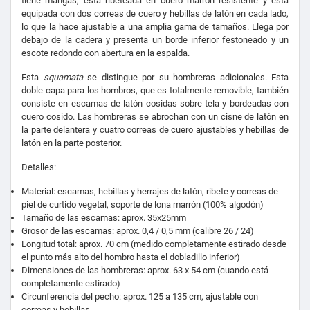
tiene mangas, está ribeteada en cuero marrón resistente y está
equipada con dos correas de cuero y hebillas de latón en cada lado,
lo que la hace ajustable a una amplia gama de tamaños. Llega por
debajo de la cadera y presenta un borde inferior festoneado y un
escote redondo con abertura en la espalda.
Esta
squamata
se distingue por su hombreras adicionales. Esta
doble capa para los hombros, que es totalmente removible, también
consiste en escamas de latón cosidas sobre tela y bordeadas con
cuero cosido. Las hombreras se abrochan con un cisne de latón en
la parte delantera y cuatro correas de cuero ajustables y hebillas de
latón en la parte posterior.
Detalles:
Material: escamas, hebillas y herrajes de latón, ribete y correas de
piel de curtido vegetal, soporte de lona marrón (100% algodón)
Tamaño de las escamas: aprox. 35x25mm
Grosor de las escamas: aprox. 0,4 / 0,5 mm (calibre 26 / 24)
Longitud total: aprox. 70 cm (medido completamente estirado desde
el punto más alto del hombro hasta el dobladillo inferior)
Dimensiones de las hombreras: aprox. 63 x 54 cm (cuando está
completamente estirado)
Circunferencia del pecho: aprox. 125 a 135 cm, ajustable con
correas y hebillas