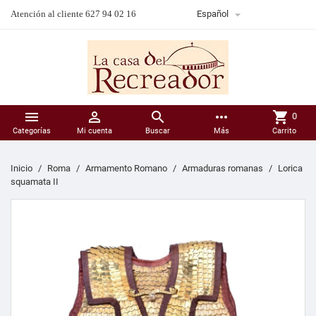

Atención al cliente 627 94 02 16
Español



more_horiz
shopping_cart
0
Categorías
Mi cuenta
Buscar
Más
Carrito
Inicio
Roma
Armamento Romano
Armaduras romanas
Lorica
squamata II