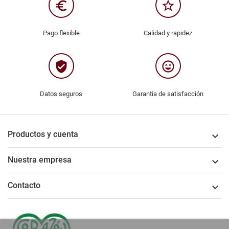
euro_symbol
star_border
Pago flexible
Calidad y rapidez
verified_user
sentiment_very_satisfied
Datos seguros
Garantía de satisfacción
Productos y cuenta

Nuestra empresa

Contacto
