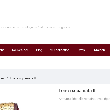
ons
Nouveautés
Blog
Musealisation
Livres
Livraison
nes
Lorica squamata II
Lorica squamata II
Armure à l'échelle romaine, avec épa