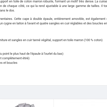
pport en toile de coton marron robuste, formant un motif très dense. La cuira
on de chaque côté, ce qui la rend ajustable à une large gamme de tailles. Il 
ans le dos.
entaires. Cette cape à double épaule, entièrement amovible, est également co
cygne en laiton à l'avant et quatre sangles en cuir réglables et des boucles en la
arniture et sangles en cuir tanné végétal, support en toile marron (100 % coton)
point le plus haut de l'épaule à l'ourlet du bas)
est complètement étiré)
les et boucles