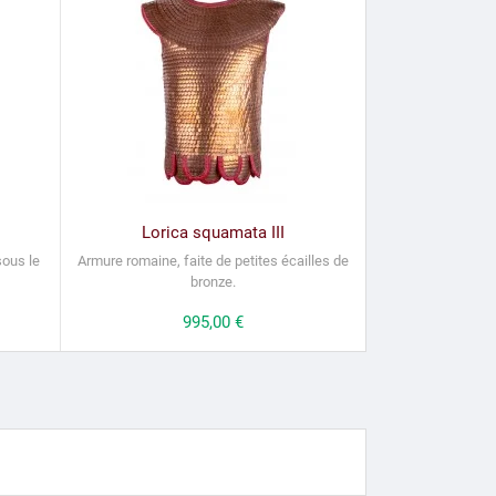
Lorica squamata III
sous le
Armure romaine, faite de petites écailles de
bronze.
Prix
995,00 €