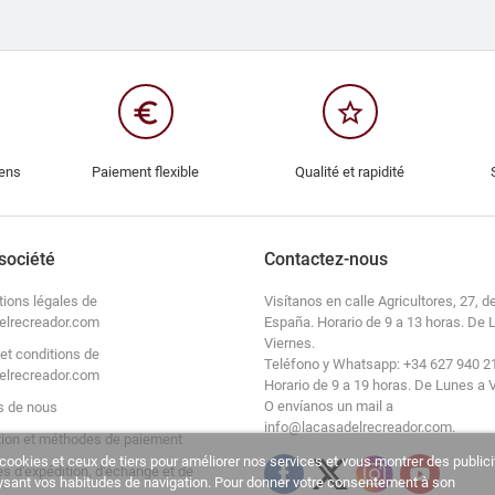
euro_symbol
star_border
iens
Paiement flexible
Qualité et rapidité
société
Contactez-nous
tions légales de
Visítanos en calle Agricultores, 27, de
elrecreador.com
España. Horario de 9 a 13 horas. De 
Viernes.
et conditions de
Teléfono y Whatsapp: +34 627 940 2
elrecreador.com
Horario de 9 a 19 horas. De Lunes a 
O envíanos un mail a
s de nous
info@lacasadelrecreador.com.
tion et méthodes de paiement
cookies et ceux de tiers pour améliorer nos services et vous montrer des publici
es d'expédition, d'échange et de
lysant vos habitudes de navigation. Pour donner votre consentement à son