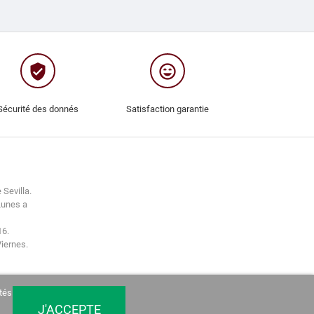
verified_user
sentiment_very_satisfied
Sécurité des donnés
Satisfaction garantie
 Sevilla.
Lunes a
16.
Viernes.
tés
J'ACCEPTE