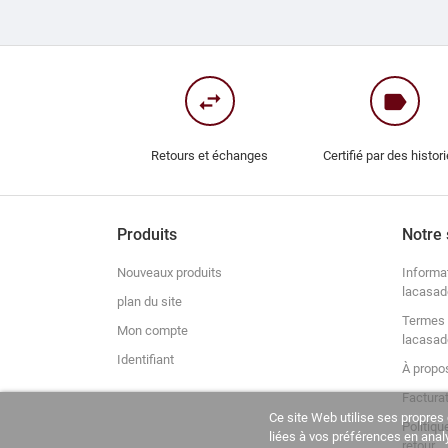
swap_horiz
label
Retours et échanges
Certifié par des histor
Produits
Notre 
Nouveaux produits
Informa
lacasad
plan du site
Termes 
Mon compte
lacasad
Identifiant
À propo
Factura
Ce site Web utilise ses propres 
Politiqu
liées à vos préférences en ana
retour