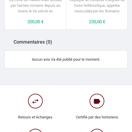
par l'armée romaine depuis au
torse hellénistique, appelée
moins le IIe siècle av.
musculata
par les Romains
Prix
200,00 €
Prix
230,00 €
Commentaires (0)
Aucun avis n'a été publié pour le moment.
swap_horiz
label
Retours et échanges
Certifié par des historiens