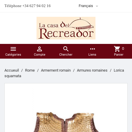

Téléphone +34 627 94 02 16
Français



more_horiz
shopping_cart
0
Catégories
Compte
Chercher
Liens
Panier
Accueuil
Rome
Armement romain
Armures romaines
Lorica
squamata