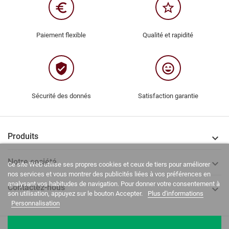
euro_symbol
star_border
Paiement flexible
Qualité et rapidité
verified_user
sentiment_very_satisfied
Sécurité des donnés
Satisfaction garantie
Produits

Notre société

Ce site Web utilise ses propres cookies et ceux de tiers pour améliorer
nos services et vous montrer des publicités liées à vos préférences en
analysant vos habitudes de navigation. Pour donner votre consentement à
Contactez-nous

son utilisation, appuyez sur le bouton Accepter.
Plus d'informations
Personnalisation
La Casa del Recreador © 2020-2026. Tous droits réservés.