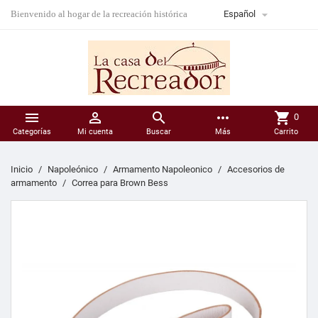

Bienvenido al hogar de la recreación histórica
Español



more_horiz
shopping_cart
0
Categorías
Mi cuenta
Buscar
Más
Carrito
Inicio
Napoleónico
Armamento Napoleonico
Accesorios de
armamento
Correa para Brown Bess