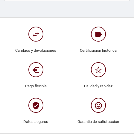
swap_horiz
label
Cambios y devoluciones
Certificación histórica
euro_symbol
star_border
Pago flexible
Calidad y rapidez
verified_user
sentiment_very_satisfied
Datos seguros
Garantía de satisfacción