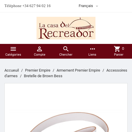

Téléphone +34 627 94 02 16
Français



more_horiz
shopping_cart
0
Catégories
Compte
Chercher
Liens
Panier
Accueuil
Premier Empire
Armement Premier Empire
Accessoires
d'armes
Bretelle de Brown Bess