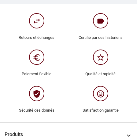
swap_horiz
label
Retours et échanges
Certifié par des historiens
euro_symbol
star_border
Paiement flexible
Qualité et rapidité
verified_user
sentiment_very_satisfied
Sécurité des donnés
Satisfaction garantie
Produits
