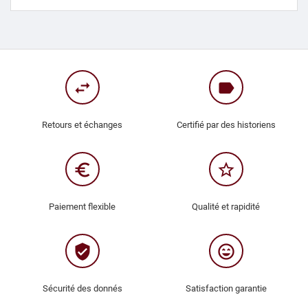
swap_horiz
label
Retours et échanges
Certifié par des historiens
euro_symbol
star_border
Paiement flexible
Qualité et rapidité
verified_user
sentiment_very_satisfied
Sécurité des donnés
Satisfaction garantie