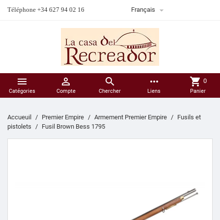

Téléphone +34 627 94 02 16
Français



more_horiz
shopping_cart
0
Catégories
Compte
Chercher
Liens
Panier
Accueuil
Premier Empire
Armement Premier Empire
Fusils et
pistolets
Fusil Brown Bess 1795