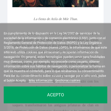
La fiesta de Atila de Mór Than.
En cumplimiento de lo dispuesto en la Ley 34/2002 de servicios de la
En esta época, las estructuras políticas de los hunos
sociedad de la información y de comercio electrónico (LSSI), junto con el
habían pasado de ser una simple confederación de tribus
Reglamento General de Protección de Datos (RGPD) y la Ley Orgánica
sobre los que se elevaban dos grandes reyes, a veces uno,
3/2018, de Protección de Datos (nueva LOPD), le informamos de que este
a tener una estructura piramidal en la que todo el poder se
sitio web utiliza cookies que almacenan y recuperan información de
navegación. En general, estas tecnologías pueden servir para finalidades
concentraba en las manos de Atila cuya familia se había
muy diversas, como, por ejemplo, reconocerle como usuario, obtener
encargado de ir eliminando a otros nobles de alto rango,
información sobre sus hábitos de navegación, o personalizar la forma en
competidores por el trono (Mama o Atakán, por ejemplo).
que se muestra el contenido, para lo que recabamos su consentimiento.
En época de Bleda y Atila se habían operado grandes
Para dar su consentimiento sobre su uso y navegar por el sitio web, pulse
el botón Acepto.
Más información
Gestionar cookies
cambios en la sociedad huna gracias al contacto con los
romanos y a la introducción de oro de los tributos
recibidos del Imperio romano. Ese dinero y los ingresos
ACEPTO
procedentes de las continuas depredaciones y campañas de
saqueo, transformaron las antiguas jefaturas de clan en