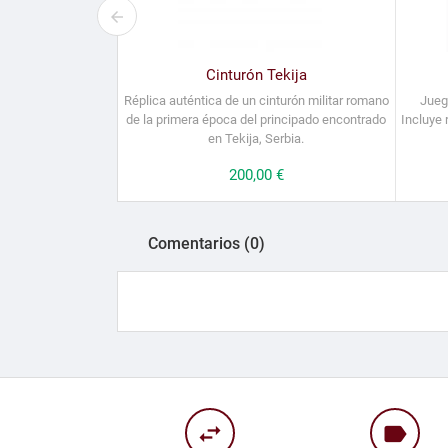
Cinturón Tekija
R
éplica auténtica
de un
cinturón militar
romano
Jueg
de la primera época del principado encontrado
Incluye
en Tekija, Serbia.
Precio
200,00 €
Comentarios (0)
swap_horiz
label