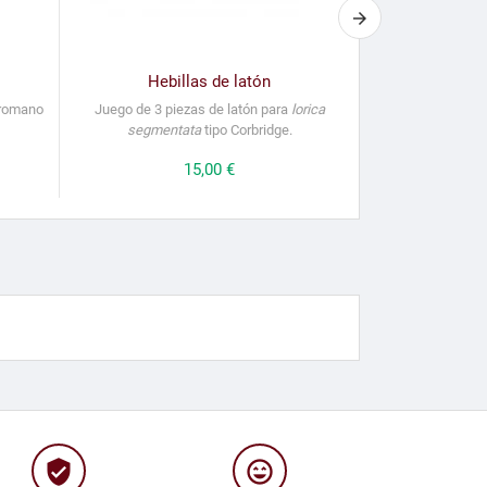
Hebillas de latón
Remac
r romano
Juego de 3 piezas de latón para
lorica
Remaches de l
segmentata
tipo Corbridge.
mantenimiento
Precio
15,00 €
verified_user
sentiment_very_satisfied