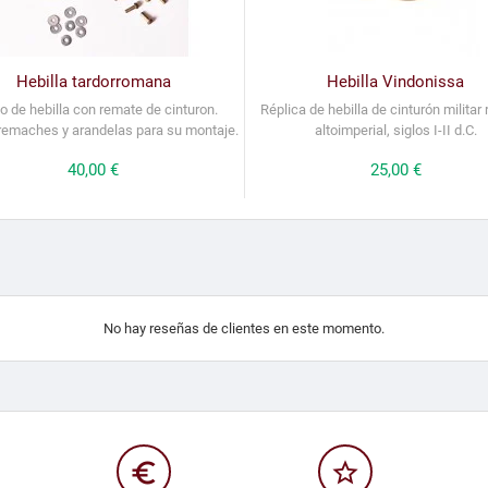
Hebilla tardorromana
Hebilla Vindonissa
o de hebilla con remate de cinturon.
Réplica de hebilla de cinturón milita
 remaches y arandelas para su montaje.
altoimperial, siglos I-II d.C.
Precio
40,00 €
Precio
25,00 €
No hay reseñas de clientes en este momento.
euro_symbol
star_border