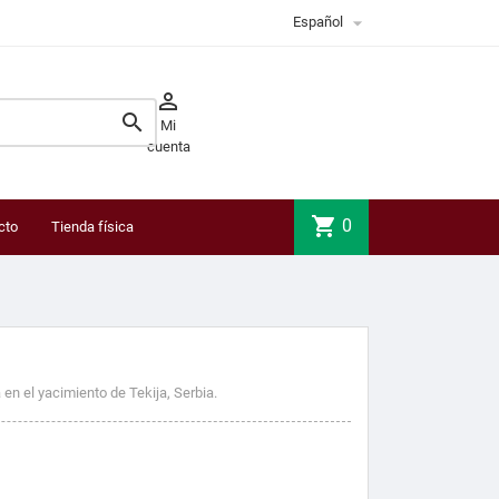

Español


Mi
cuenta
shopping_cart
0
cto
Tienda física
en el yacimiento de Tekija, Serbia.