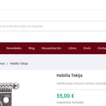
Novedades
Blog
Musealización
Libros
Envío
Conta
anos
Hebilla Tekija
Hebilla Tekija
Hebilla para cinturón romano, basada 
55,00 €
Impuestos incluidos