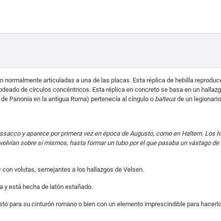
n normalmente articuladas a una de las placas. Esta réplica de hebilla reproduc
 rodeado de círculos concéntricos.
Esta réplica en concreto se basa en un hallazgo 
a de Panonia en la antigua Roma) pertenecía al cíngulo o
balteus
de un legionari
assacco y aparece por primera vez en época de Augusto, como en Haltern. Los hall
volvían sobre sí mismos, hasta formar un tubo por el que pasaba un vástago d
D con volutas, semejantes a los hallazgos de Velsen.
a y e
stá hecha de latón estañado.
sto para su cinturón romano o bien con un elemento imprescindible para hacerlo a