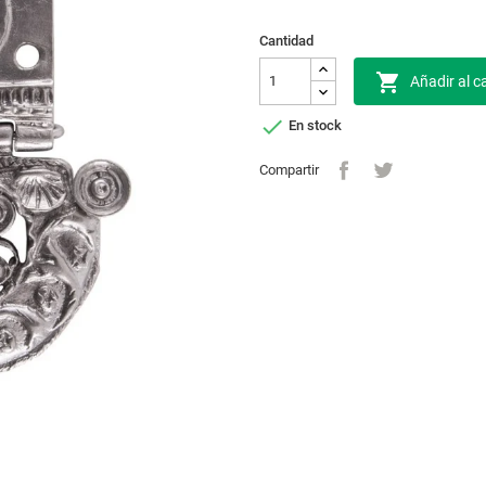
Cantidad

Añadir al ca

En stock
Compartir