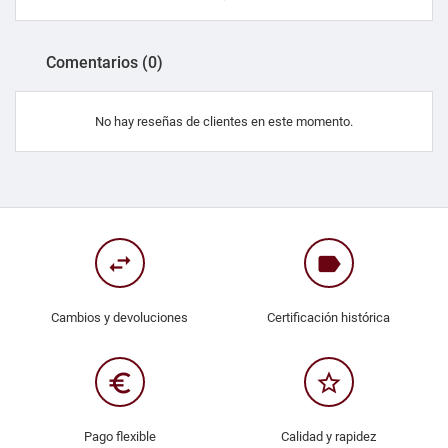
Comentarios (0)
No hay reseñas de clientes en este momento.
swap_horiz
label
Cambios y devoluciones
Certificación histórica
euro_symbol
star_border
Pago flexible
Calidad y rapidez