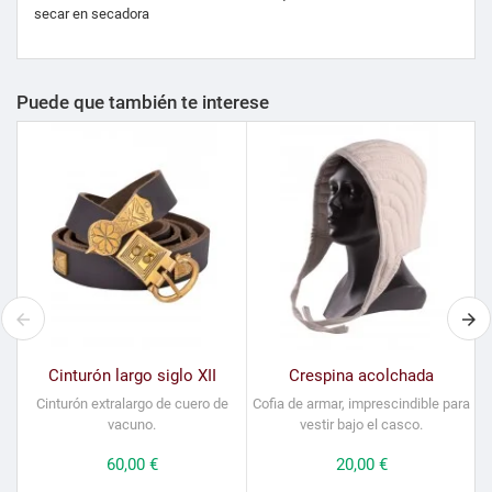
secar en secadora
Puede que también te interese
Cinturón largo siglo XII
Crespina acolchada
Cinturón extralargo de cuero de
Cofia de armar, imprescindible para
vacuno.
vestir bajo el casco.
Precio
60,00 €
Precio
20,00 €