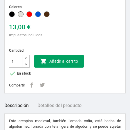
Colores
Negro
Natural
Rojo
Azul
Marrón
13,00 €
Impuestos incluidos
Cantidad

Añadir al carrito

En stock
Compartir
Descripción
Detalles del producto
Esta crespina medieval, también llamada cofia, está hecha de
algodón liso, forrada con tela ligera de algodón y se puede sujetar