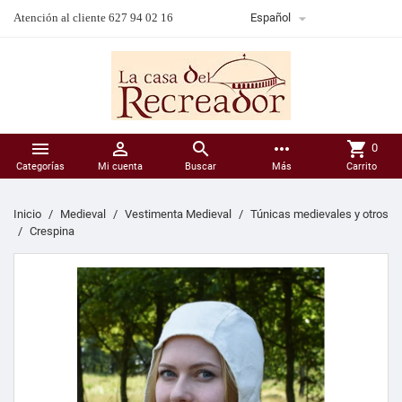

Atención al cliente 627 94 02 16
Español



more_horiz
shopping_cart
0
Categorías
Mi cuenta
Buscar
Más
Carrito
Inicio
Medieval
Vestimenta Medieval
Túnicas medievales y otros
Crespina