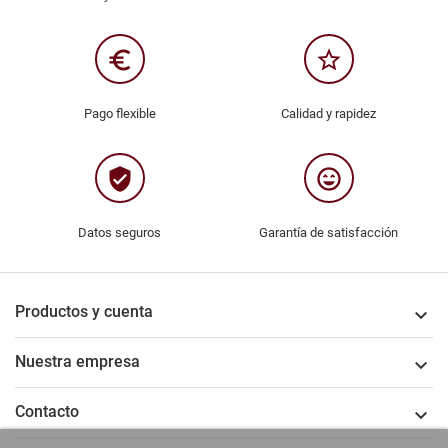
euro_symbol
star_border
Pago flexible
Calidad y rapidez
verified_user
sentiment_very_satisfied
Datos seguros
Garantía de satisfacción
Productos y cuenta

Nuestra empresa

Contacto
