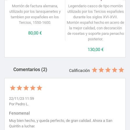
Morrión de factura alemana,
Legendario casco de tipo morrión
utilizado por los lansquenetes y
utilizado por los Tercios españoles
tambien por españoles en los
durante los siglos XVI-XVII.
Tercios, 1550-1600.
Morrión español hecho en acero de
la mejor calidad, con decoración
Precio
80,00 €
de rosetas y soporte para penacho
posterior.
Precio
130,00 €
Comentarios (2)
Calificación
22/11/23 11:59
Por Pedro L.
Fenomenal
Muy bien hecho, y queda perfecto, de gran calidad. Ahora a San
Quintín a luchar.