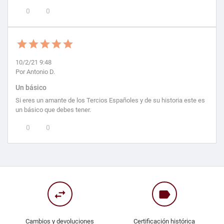
0
0
10/2/21 9:48
Por Antonio D.
Un básico
Si eres un amante de los Tercios Españoles y de su historia este es
un básico que debes tener.
0
0
swap_horiz
label
Cambios y devoluciones
Certificación histórica