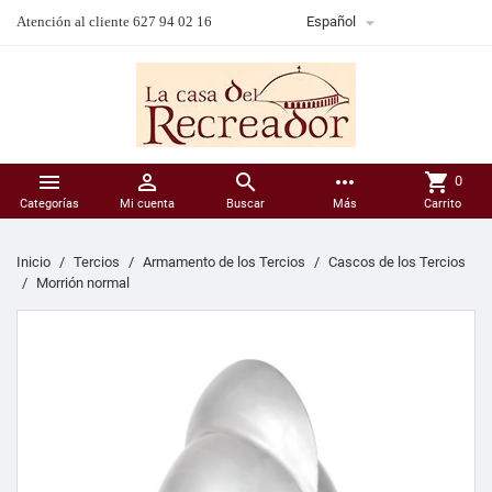

Atención al cliente 627 94 02 16
Español



more_horiz
shopping_cart
0
Categorías
Mi cuenta
Buscar
Más
Carrito
Inicio
Tercios
Armamento de los Tercios
Cascos de los Tercios
Morrión normal