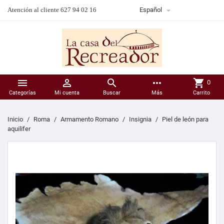

Atención al cliente 627 94 02 16
Español



more_horiz
shopping_cart
0
Categorías
Mi cuenta
Buscar
Más
Carrito
Inicio
Roma
Armamento Romano
Insignia
Piel de león para
aquilifer