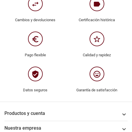
swap_horiz
label
Cambios y devoluciones
Certificación histórica
euro_symbol
star_border
Pago flexible
Calidad y rapidez
verified_user
sentiment_very_satisfied
Datos seguros
Garantía de satisfacción
Productos y cuenta

Nuestra empresa
