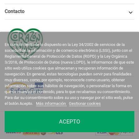
Contacto

En cumplimiento de lo dispuesto en la Ley 34/2002 de servicios de la
sociedad de la información y de comercio electrónico (LSSI), junto con el
Reglamento General de Protección de Datos (RGPD) y la Ley Orgánica
3/2018, de Protección de Datos (nueva LOPD), le informamos de que este
sitio web utiliza cookies que almacenan y recuperan información de
navegación. En general, estas tecnologías pueden servir para finalidades
muy diversas, como, por ejemplo, reconocerle como usuario, obtener
información sobre sus hábitos de navegación, o personalizar la forma en
que se muestra el contenido, para lo que recabamos su consentimiento.
Para dar su consentimiento sobre su uso y navegar por el sitio web, pulse
el botón Acepto.
Más información
Gestionar cookies
La Casa del Recreador © 2020-2026. Todos los derechos reservados.
ACEPTO