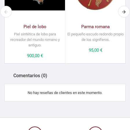
Piel de lobo
Parma romana
Piel sintética de lobo para
El pequeño escudo redondo propio
S
recreador del mundo romano y
de los signíferos.
antiguo.
Precio
95,00 €
Precio
900,00 €
Comentarios (0)
No hay reseñas de clientes en este momento.