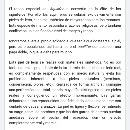
El rango especial del
Aquilifer
le convertía en la élite de los
signíferos. Por ello, los aquilíferos se cubrían exclusivamente con
pieles de león, el animal totémico de mayor rango para los romanos.
Esta especie de manto respondía a razones religiosas, pero también
conllevaba un significado a nivel de imagen y rango.
Ignoramos si era el propio soldado el que tenía que costearse la piel,
pero es probable que así fuera, pero el
aquilifer
contaba con una
paga doble, lo que le daba para mucho.
Esta piel de león se realiza con materiales sintéticos. No es por
tanto natural ni procedente de la taxidermia de la piel de un león real,
es completamente respetuosa con el medio natural y evita los
problemas inherentes a las pieles naturales (permisos,
conservación, olores, etc). Realizada de forma artificial, consigue
una perfección casi total, siendo muy difícil distinguirla de las pieles
reales y consiguiendo un efecto impresionante. Las garras
delanteras están reproducidas con fidelidad y deben manejarse con
cuidado de causar arañazos. La piel es ligera y flexible, permitiendo
su carga sobre los hombros y que las dos garras delanteras puedan
anudarse sobre el pecho del recreador, con un efecto
completamente real y marcial.