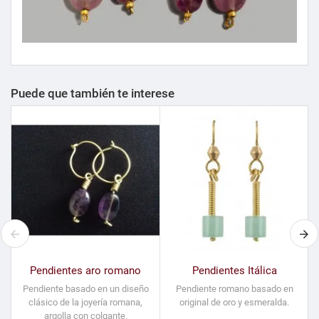
Puede que también te interese
Pendientes aro romano
Pendientes Itálica
Pendiente basado en un diseño
Pendiente romano basado en
clásico de la joyería romana,
original de oro y esmeralda.
o
argolla con colgante.