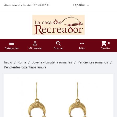

Atención al cliente 627 94 02 16
Español



more_horiz
shopping_cart
0
Categorías
Mi cuenta
Buscar
Más
Carrito
Inicio
Roma
Joyería y bisutería romanas
Pendientes romanos
Pendientes bizantinos lunula