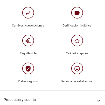
swap_horiz
label
Cambios y devoluciones
Certificación histórica
euro_symbol
star_border
Pago flexible
Calidad y rapidez
verified_user
sentiment_very_satisfied
Datos seguros
Garantía de satisfacción
Productos y cuenta
