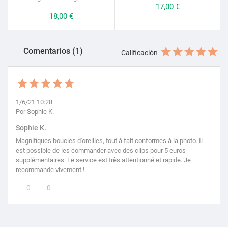
Precio
17,00 €
Precio
18,00 €
Comentarios (1)
Calificación
1/6/21 10:28
Por Sophie K.
Sophie K.
Magnifiques boucles d'oreilles, tout à fait conformes à la photo. Il
est possible de les commander avec des clips pour 5 euros
supplémentaires. Le service est très attentionné et rapide. Je
recommande vivement !
0
0