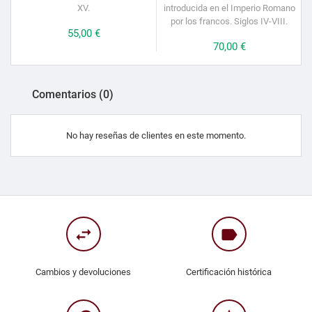
XV.
introducida en el Imperio Romano
por los francos. Siglos IV-VIII.
Precio
55,00 €
Precio
70,00 €
Comentarios (0)
No hay reseñas de clientes en este momento.
swap_horiz
label
Cambios y devoluciones
Certificación histórica