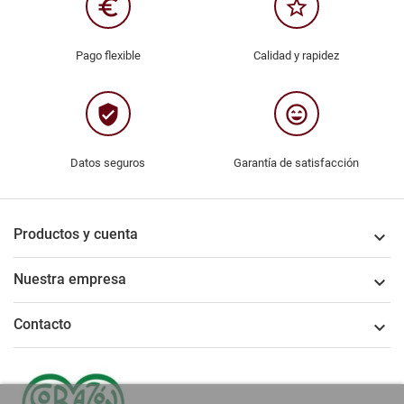
euro_symbol
star_border
Pago flexible
Calidad y rapidez
verified_user
sentiment_very_satisfied
Datos seguros
Garantía de satisfacción
Productos y cuenta

Nuestra empresa

Contacto
