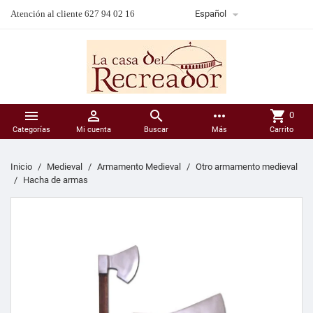

Atención al cliente 627 94 02 16
Español



more_horiz
shopping_cart
0
Categorías
Mi cuenta
Buscar
Más
Carrito
Inicio
Medieval
Armamento Medieval
Otro armamento medieval
Hacha de armas