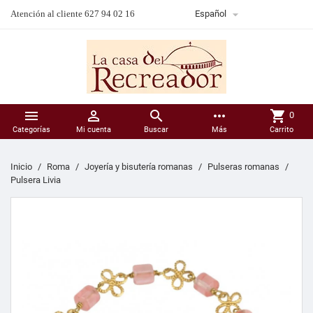

Atención al cliente 627 94 02 16
Español



more_horiz
shopping_cart
0
Categorías
Mi cuenta
Buscar
Más
Carrito
Inicio
Roma
Joyería y bisutería romanas
Pulseras romanas
Pulsera Livia