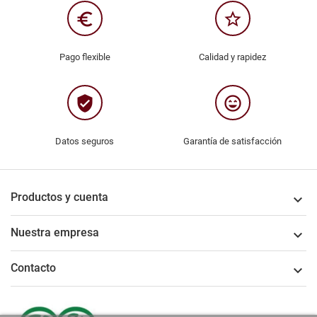
euro_symbol
star_border
Pago flexible
Calidad y rapidez
verified_user
sentiment_very_satisfied
Datos seguros
Garantía de satisfacción
Productos y cuenta

Nuestra empresa

Contacto
