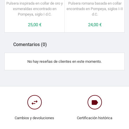
Pulsera inspirada en collar de oro y
Pulsera romana basada en collar
esmeraldas encontrado en
encontrado en Pompeya, siglos I-II
Pompeya, siglo I d.C.
d.C.
Precio
25,00 €
Precio
24,00 €
Comentarios (0)
No hay reseñas de clientes en este momento.
swap_horiz
label
Cambios y devoluciones
Certificación histórica