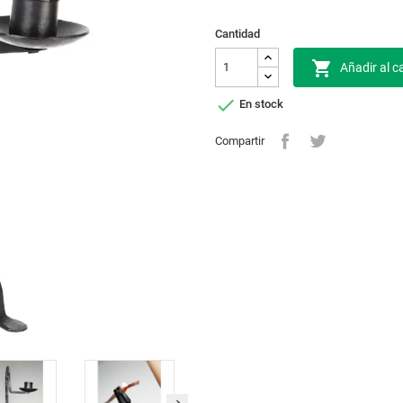
Cantidad

Añadir al ca

En stock
Compartir