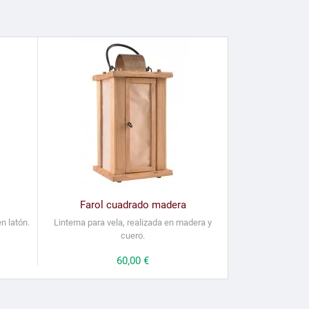
Farol cuadrado madera
n latón.
Linterna para vela, realizada en madera y
cuero.
Precio
60,00 €