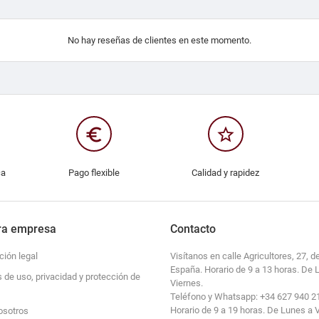
No hay reseñas de clientes en este momento.
euro_symbol
star_border
ca
Pago flexible
Calidad y rapidez
ra empresa
Contacto
ción legal
Visítanos en calle Agricultores, 27, de
España. Horario de 9 a 13 horas. De 
s de uso, privacidad y protección de
Viernes.
Teléfono y Whatsapp: +34 627 940 2
Horario de 9 a 19 horas. De Lunes a 
osotros