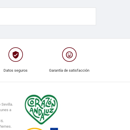
verified_user
sentiment_very_satisfied
Datos seguros
Garantía de satisfacción
 Sevilla.
Lunes a
16.
Viernes.