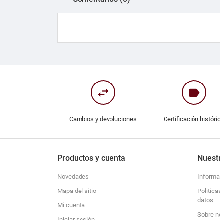
swap_horiz
label
Cambios y devoluciones
Certificación históri
Productos y cuenta
Nuest
Novedades
Informa
Mapa del sitio
Politica
datos
Mi cuenta
Sobre n
Iniciar sesión