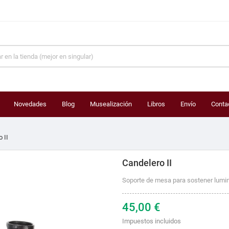
Novedades
Blog
Musealización
Libros
Envío
Conta
 II
Candelero II
Soporte de mesa para sostener lumin
45,00 €
Impuestos incluidos