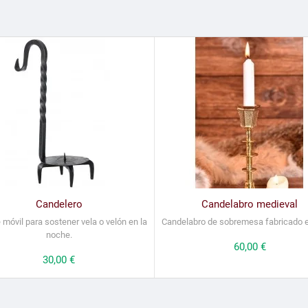
Candelero
Candelabro medieval
 móvil para sostener vela o velón en la
Candelabro de sobremesa fabricado e
noche.
Precio
60,00 €
Precio
30,00 €