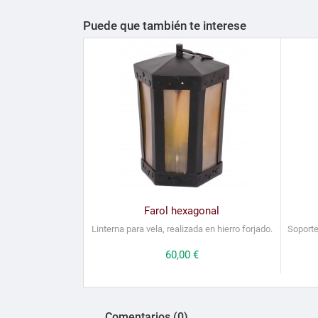
Puede que también te interese
Farol hexagonal
Linterna para vela, realizada en hierro forjado.
Soporte
Precio
60,00 €
Comentarios (0)