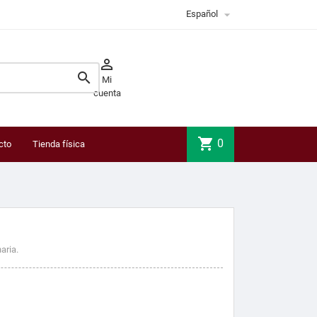

Español


Mi
cuenta
shopping_cart
0
cto
Tienda física
aria.