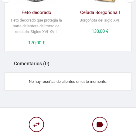
Peto decorado
Celada Borgoñona I
Peto decorado que protegía la
Borgoñota del siglo XVI.
parte delantera del torso del
Precio
130,00 €
soldado. Siglos XVI-XVII.
Precio
170,00 €
Comentarios (0)
No hay reseñas de clientes en este momento.
swap_horiz
label