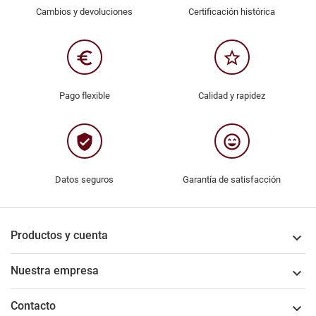
Cambios y devoluciones
Certificación histórica
euro_symbol
star_border
Pago flexible
Calidad y rapidez
verified_user
sentiment_very_satisfied
Datos seguros
Garantía de satisfacción
Productos y cuenta

Nuestra empresa

Contacto
