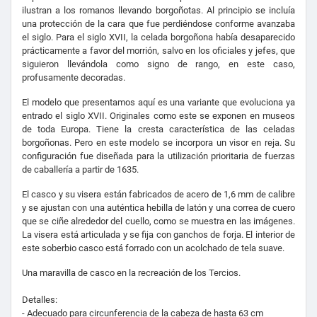
ilustran a los romanos llevando borgoñotas. Al principio se incluía
una protección de la cara que fue perdiéndose conforme avanzaba
el siglo. Para el siglo XVII, la celada borgoñona había desaparecido
prácticamente a favor del morrión, salvo en los oficiales y jefes, que
siguieron llevándola como signo de rango, en este caso,
profusamente decoradas.
El modelo que presentamos aquí es una variante que evoluciona ya
entrado el siglo XVII. Originales como este se exponen en museos
de toda Europa. T
iene la cresta característica de las celadas
borgoñonas. Pero en este modelo se incorpora un visor en reja.
Su
configuración fue diseñada para la utilización prioritaria de fuerzas
de caballería a partir de 1635.
El casco y su visera están fabricados de acero de 1,6 mm de calibre
y se ajustan con una auténtica hebilla de latón y una correa de cuero
que se ciñe alrededor del cuello, como se muestra en las imágenes.
La visera está articulada y se fija con ganchos de forja. El interior de
este soberbio casco está forrado con un acolchado de tela suave.
Una maravilla de casco en la recreación de los Tercios.
Detalles:
- Adecuado para circunferencia de la cabeza de hasta 63 cm