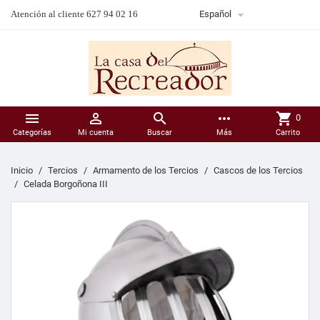

Atención al cliente 627 94 02 16
Español



more_horiz
shopping_cart
0
Categorías
Mi cuenta
Buscar
Más
Carrito
Inicio
Tercios
Armamento de los Tercios
Cascos de los Tercios
Celada Borgoñona III