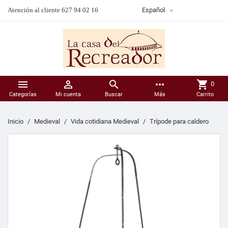

Atención al cliente 627 94 02 16
Español



more_horiz
shopping_cart
0
Categorías
Mi cuenta
Buscar
Más
Carrito
Inicio
Medieval
Vida cotidiana Medieval
Trípode para caldero