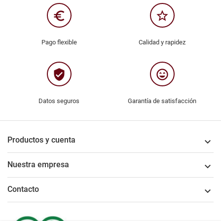
euro_symbol
star_border
Pago flexible
Calidad y rapidez
verified_user
sentiment_very_satisfied
Datos seguros
Garantía de satisfacción
Productos y cuenta

Nuestra empresa

Contacto
