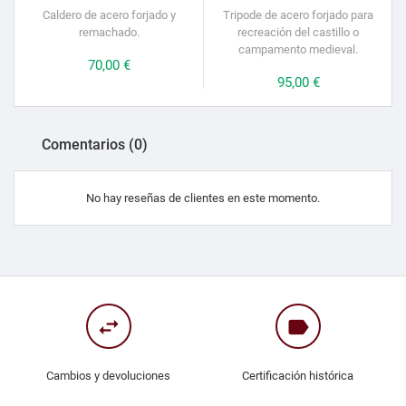
Caldero de acero forjado y
Tripode de acero forjado para
remachado.
recreación del castillo o
campamento medieval.
Precio
70,00 €
Precio
95,00 €
Comentarios (0)
No hay reseñas de clientes en este momento.
swap_horiz
label
Cambios y devoluciones
Certificación histórica