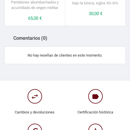
Pantalones abombachados y
bajo la túnica, siglos XII-XIII.
acuchillado de origen miilitar.
Precio
30,00 €
Precio
65,00 €
Comentarios (0)
No hay reseñas de clientes en este momento.
swap_horiz
label
Cambios y devoluciones
Certificación histórica