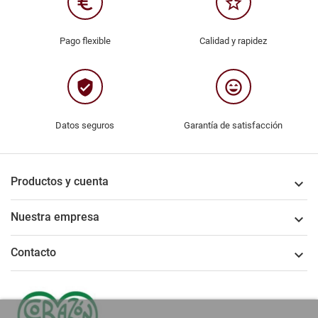
euro_symbol
star_border
Pago flexible
Calidad y rapidez
verified_user
sentiment_very_satisfied
Datos seguros
Garantía de satisfacción
Productos y cuenta

Nuestra empresa

Contacto
