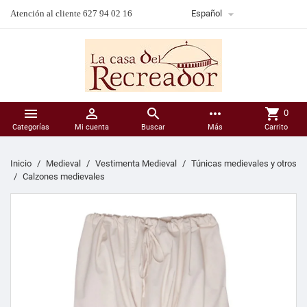

Atención al cliente 627 94 02 16
Español



more_horiz
shopping_cart
0
Categorías
Mi cuenta
Buscar
Más
Carrito
Inicio
Medieval
Vestimenta Medieval
Túnicas medievales y otros
Calzones medievales