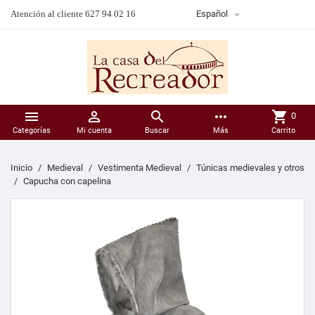

Atención al cliente 627 94 02 16
Español



more_horiz
shopping_cart
0
Categorías
Mi cuenta
Buscar
Más
Carrito
Inicio
Medieval
Vestimenta Medieval
Túnicas medievales y otros
Capucha con capelina