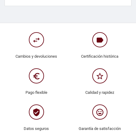
swap_horiz
label
Cambios y devoluciones
Certificación histórica
euro_symbol
star_border
Pago flexible
Calidad y rapidez
verified_user
sentiment_very_satisfied
Datos seguros
Garantía de satisfacción