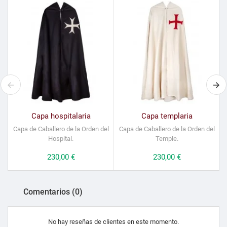
Capa hospitalaria
Capa templaria
Capa de Caballero de la Orden del
Capa de Caballero de la Orden del
Hospital.
Temple.
Precio
230,00 €
Precio
230,00 €
Comentarios (0)
No hay reseñas de clientes en este momento.