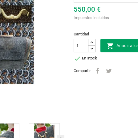
550,00 €
Impuestos incluidos
Cantidad

Añadir al ca

En stock
Compartir