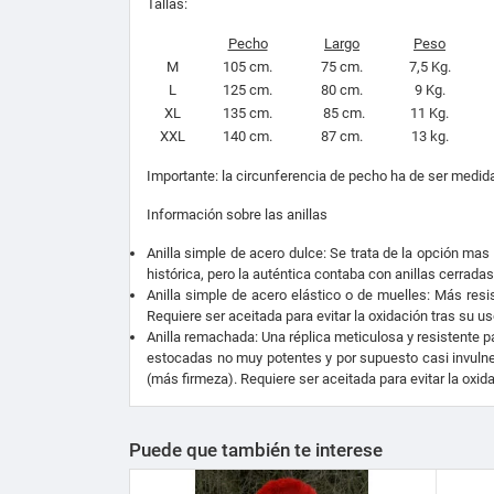
Tallas:
Pecho
Largo
Peso
M
105 cm.
75 cm.
7,5 Kg.
L
125 cm.
80 cm.
9 Kg.
XL
135 cm.
85 cm.
11 Kg.
XXL
140 cm.
87 cm.
13 kg.
Importante: la circunferencia de pecho ha de ser medid
Información sobre las anillas
Anilla simple de acero dulce: Se trata de la opción ma
histórica, pero la auténtica contaba con anillas cerrada
Anilla simple de acero elástico o de muelles: Más resi
Requiere ser aceitada para evitar la oxidación tras su us
Anilla remachada: Una réplica meticulosa y resistente 
estocadas no muy potentes y por supuesto casi invulne
(más firmeza). Requiere ser aceitada para evitar la oxid
Puede que también te interese