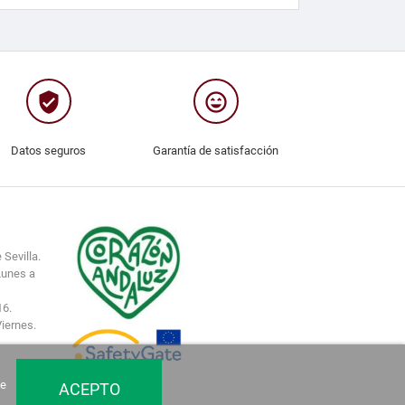
verified_user
sentiment_very_satisfied
Datos seguros
Garantía de satisfacción
 Sevilla.
Lunes a
16.
Viernes.
de
ACEPTO