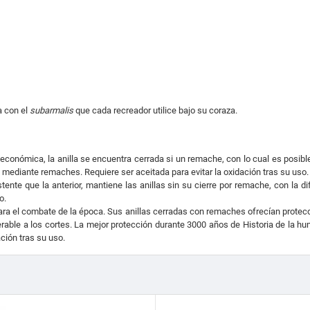
a con el
subarmalis
que cada recreador utilice bajo su coraza.
s económica, la anilla se encuentra cerrada si un remache, con lo cual es posib
s mediante remaches. Requiere ser aceitada para evitar la oxidación tras su uso.
stente que la anterior, mantiene las anillas sin su cierre por remache, con la 
o.
para el combate de la época. Sus anillas cerradas con remaches ofrecían protecc
rable a los cortes. La mejor protección durante 3000 años de Historia de la
ación tras su uso.