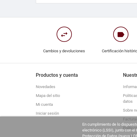
swap_horiz
label
Cambios y devoluciones
Certificación históri
Productos y cuenta
Nuest
Novedades
Informa
Mapa del sitio
Politica
datos
Mi cuenta
Sobre n
Iniciar sesión
Factura
En cumplimiento de lo dispuesto
Política
electrónico (LSSI), junto con e
Protección de Datos (nueva LOP
Contact