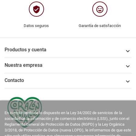
verified_user
sentiment_very_satisfied
Datos seguros
Garantía de satisfacción
Productos y cuenta

Nuestra empresa

Contacto

En cumplimiento de lo dispuesto en la Ley 34/2002 de servicios de la
sociedad de la información y de comercio electrónico (LSSI), junto con el
Reglamento General de Protección de Datos (RGPD) y la Ley Orgánica
3/2018, de Protección de Datos (nueva LOPD), le informamos de que este
sitio web utiliza cookies que almacenan y recuperan información de