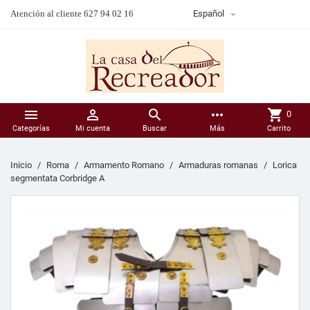

Atención al cliente 627 94 02 16
Español



more_horiz
shopping_cart
0
Categorías
Mi cuenta
Buscar
Más
Carrito
Inicio
Roma
Armamento Romano
Armaduras romanas
Lorica
segmentata Corbridge A