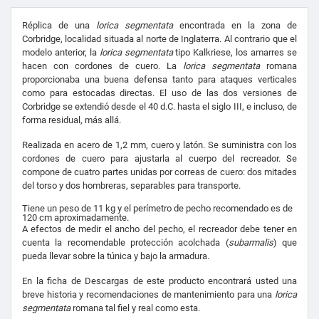
Réplica de una
lorica segmentata
encontrada en la zona de
Corbridge, localidad situada al norte de Inglaterra. Al contrario que el
modelo anterior, la
lorica segmentata
tipo Kalkriese, los amarres se
hacen con cordones de cuero. La
lorica
segmentata
romana
proporcionaba una buena defensa tanto para ataques verticales
como para estocadas directas. El uso de las dos versiones de
Corbridge se extendió desde el 40 d.C. hasta el siglo III, e incluso, de
forma residual, más allá.
Realizada en acero de 1,2 mm, cuero y latón. Se suministra con los
cordones de cuero para ajustarla al cuerpo del recreador. Se
compone de cuatro partes unidas por correas de cuero: dos mitades
del torso y dos hombreras, separables para transporte.
Tiene un peso de 11 kg y el perímetro de pecho recomendado es de
120 cm aproximadamente.
A efectos de medir el ancho del pecho, el recreador debe tener en
cuenta la recomendable protección acolchada (
subarmalis
) que
pueda llevar sobre la túnica y bajo la armadura.
En la ficha de Descargas de este producto encontrará usted una
breve historia y recomendaciones de mantenimiento para una
lorica
segmentata
romana tal fiel y real como esta.