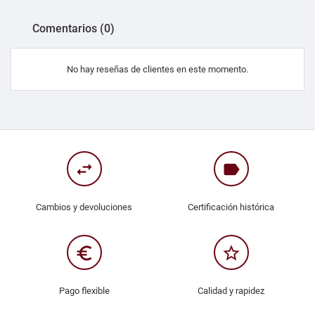
Comentarios (0)
No hay reseñas de clientes en este momento.
swap_horiz
label
Cambios y devoluciones
Certificación histórica
euro_symbol
star_border
Pago flexible
Calidad y rapidez