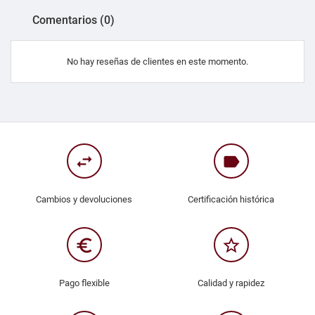
Comentarios (0)
No hay reseñas de clientes en este momento.
swap_horiz
label
Cambios y devoluciones
Certificación histórica
euro_symbol
star_border
Pago flexible
Calidad y rapidez