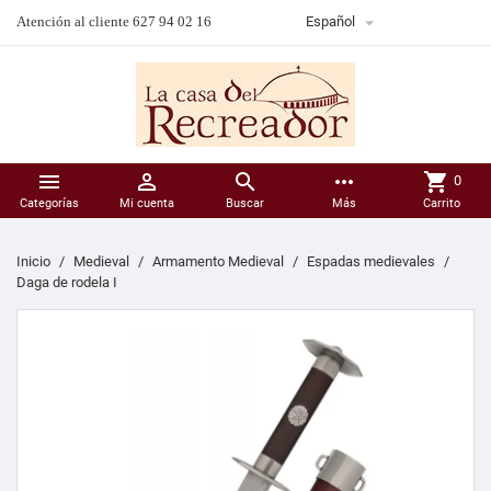

Atención al cliente 627 94 02 16
Español



more_horiz
shopping_cart
0
Categorías
Mi cuenta
Buscar
Más
Carrito
Inicio
Medieval
Armamento Medieval
Espadas medievales
Daga de rodela I