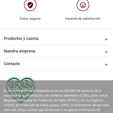
verified_user
sentiment_very_satisfied
Datos seguros
Garantía de satisfacción
Productos y cuenta

Nuestra empresa

Contacto

En cumplimiento de lo dispuesto en la Ley 34/2002 de servicios de la
sociedad de la información y de comercio electrónico (LSSI), junto con el
Reglamento General de Protección de Datos (RGPD) y la Ley Orgánica
3/2018, de Protección de Datos (nueva LOPD), le informamos de que este
sitio web utiliza cookies que almacenan y recuperan información de